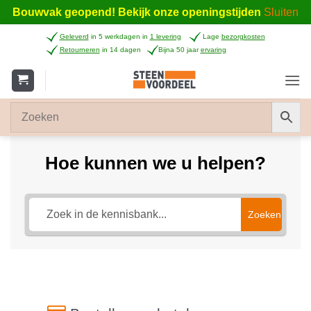
Bouwvak geopend! Bekijk onze openingstijden
Sluiten
Ga
Geleverd
in 5 werkdagen in
1 levering
Lage
bezorgkosten
naar
Retourneren
in 14 dagen
Bijna 50 jaar
ervaring
inhoud
Hoe kunnen we u helpen?
Zoeken