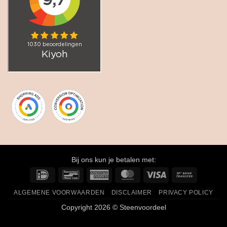
Bij ons kun je betalen met:
IDeal
Bancontact
American
MasterCard
Visa
Bank
Express
Transfer
ALGEMENE VOORWAARDEN
DISCLAIMER
PRIVACY POLICY
Copyright 2026 © Steenvoordeel