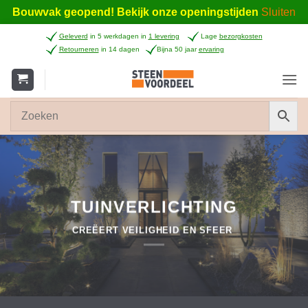
Bouwvak geopend! Bekijk onze openingstijden
Sluiten
Ga
Geleverd
in 5 werkdagen in
1 levering
Lage
bezorgkosten
naar
Retourneren
in 14 dagen
Bijna 50 jaar
ervaring
inhoud
TUINVERLICHTING
CREËERT VEILIGHEID EN SFEER