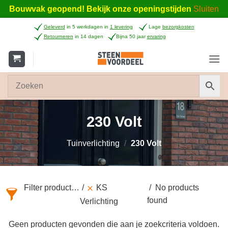
Bouwvak geopend! Bekijk onze openingstijden
Sluiten
Ga
Geleverd
in 5 werkdagen in
1 levering
Lage
bezorgkosten
naar
Retourneren
in 14 dagen
Bijna 50 jaar
ervaring
inhoud
230 Volt
Tuinverlichting
/
230 Volt
Filter producten
KS
No products
found
Verlichting
Geen producten gevonden die aan je zoekcriteria voldoen.