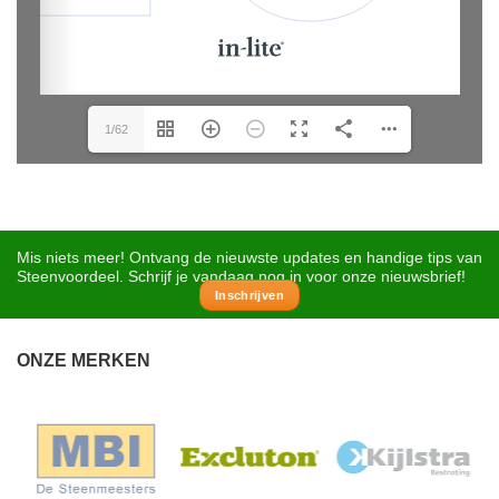
1/62
Mis niets meer! Ontvang de nieuwste updates en handige tips van
Steenvoordeel. Schrijf je vandaag nog in voor onze nieuwsbrief!
Inschrijven
ONZE MERKEN