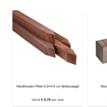
Hardhouten Piket 4,0×4,0 cm fijnbezaagd
Hard
Vanaf
€
0,70
per stuk