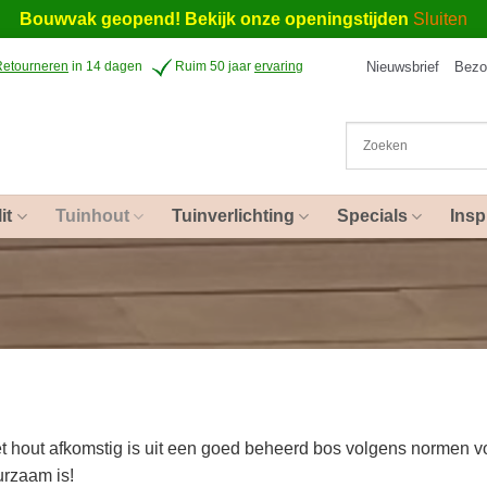
Bouwvak geopend! Bekijk onze openingstijden
Sluiten
Nieuwsbrief
Bezo
Retourneren
in 14 dagen
Ruim 50 jaar
ervaring
it
Tuinhout
Tuinverlichting
Specials
Insp
het hout afkomstig is uit een goed beheerd bos volgens normen
urzaam is!