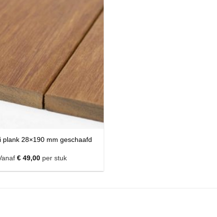
i plank 28×190 mm geschaafd
Vanaf
€
49,00
per stuk