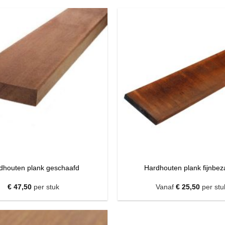
dhouten plank geschaafd
Hardhouten plank fijnbe
€
47,50
per stuk
Vanaf
€
25,50
per stu