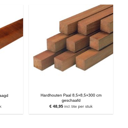
Hardhouten Paal 8,5×8,5×300 cm
zaagd
geschaafd
k
€
48,95
per stuk
incl. btw