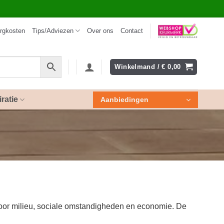
rgkosten
Tips/Adviezen
Over ons
Contact
Winkelmand /
€
0,00
iratie
Aanbiedingen
 voor milieu, sociale omstandigheden en economie. De