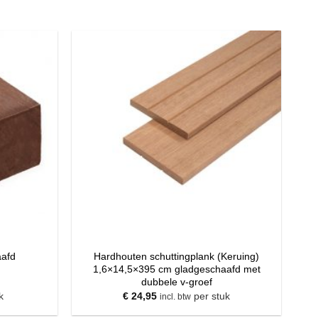
Hardhouten schuttingplank (Keruing)
aafd
1,6×14,5×395 cm gladgeschaafd met
dubbele v-groef
k
€
24,95
per stuk
incl. btw