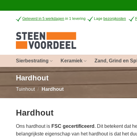
Ga
Geleverd in 5 werkdagen
in 1 levering
Lage
bezorgkosten
naar
inhoud
Sierbestrating
Keramiek
Zand, Grind en Spl
Hardhout
Tuinhout
/
Hardhout
Hardhout
Ons hardhout is
FSC gecertificeerd
. Dit betekent dat 
belangrijkste eigenschap van het hardhout is dat het du