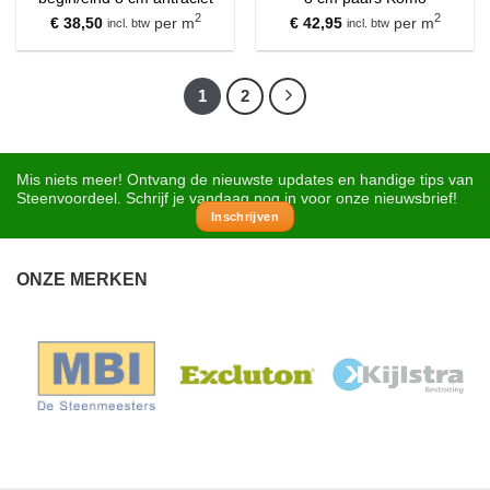
2
2
€
38,50
per m
€
42,95
per m
incl. btw
incl. btw
1
2
Mis niets meer! Ontvang de nieuwste updates en handige tips van
Steenvoordeel. Schrijf je vandaag nog in voor onze nieuwsbrief!
Inschrijven
ONZE MERKEN