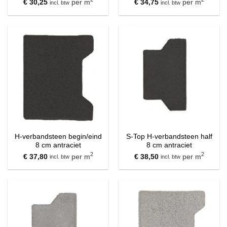
€
30,25
per m
€
34,75
per m
incl. btw
incl. btw
H-verbandsteen begin/eind
S-Top H-verbandsteen half
8 cm antraciet
8 cm antraciet
2
2
€
37,80
per m
€
38,50
per m
incl. btw
incl. btw