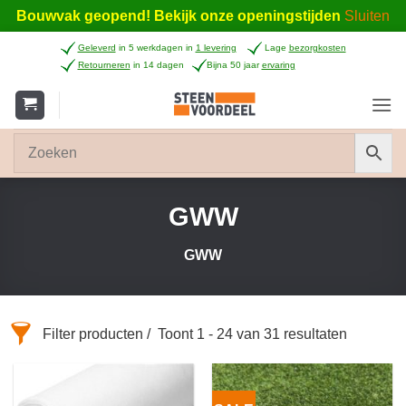
Bouwvak geopend! Bekijk onze openingstijden
Sluiten
Ga
Geleverd
in 5 werkdagen in
1 levering
Lage
bezorgkosten
naar
Retourneren
in 14 dagen
Bijna 50 jaar
ervaring
inhoud
GWW
GWW
Filter producten
Toont 1 - 24 van 31 resultaten