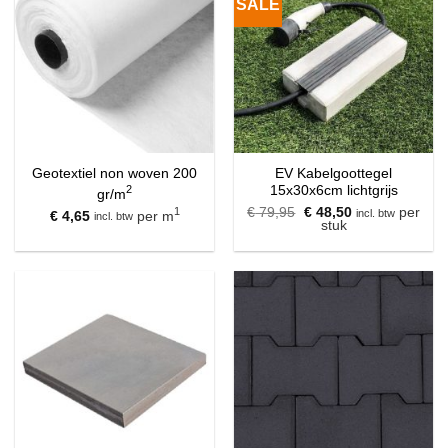
SALE
Geotextiel non woven 200
EV Kabelgoottegel
2
15x30x6cm lichtgrijs
gr/m
Oorspronkelijke
Huidige
1
€
79,95
€
48,50
per
incl. btw
€
4,65
per m
incl. btw
prijs
prijs
stuk
was:
is:
€ 79,95.
€ 48,50.