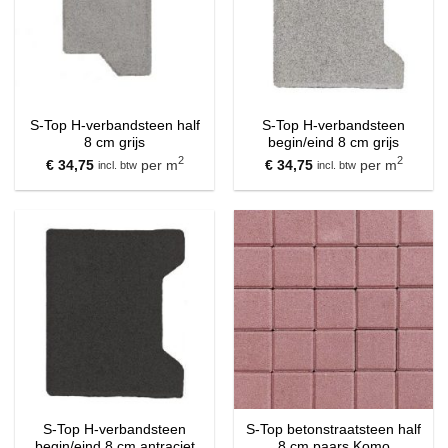
S-Top H-verbandsteen half
S-Top H-verbandsteen
8 cm grijs
begin/eind 8 cm grijs
2
2
€
34,75
per m
€
34,75
per m
incl. btw
incl. btw
S-Top H-verbandsteen
S-Top betonstraatsteen half
begin/eind 8 cm antraciet
8 cm paars Komo