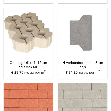
Grastegel 61x41x12 cm
H-verbandsteen half 8 cm
grijs vlak MP
grijs
2
2
€
28,75
per m
€
34,25
per m
incl. btw
incl. btw