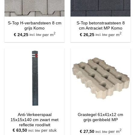
S-Top H-verbandsteen 8 cm
S-Top betonstraatsteen 8
grijs Komo
cm Antraciet MP Komo
2
2
€
24,25
per m
€
26,25
per m
incl. btw
incl. btw
Anti-Verkeerspaal
Grastegel 61x41x12 cm
15x15x140 cm zwart met
grijs geribbeld MP
reflectie rood/wit
€
63,50
per stuk
2
incl. btw
€
27,50
per m
incl. btw