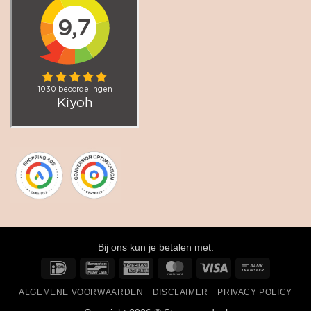
Bij ons kun je betalen met:
IDeal
Bancontact
American
MasterCard
Visa
Bank
Express
Transfer
ALGEMENE VOORWAARDEN
DISCLAIMER
PRIVACY POLICY