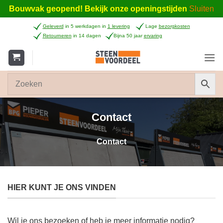
Bouwvak geopend! Bekijk onze openingstijden
Sluiten
Ga
Geleverd
in 5 werkdagen in
1 levering
Lage
bezorgkosten
naar
Retourneren
in 14 dagen
Bijna 50 jaar
ervaring
inhoud
Contact
Contact
HIER KUNT JE ONS VINDEN
Wil je ons bezoeken of heb je meer informatie nodig?