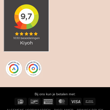
Bij ons kun je betalen met:
IDeal
Bancontact
American
MasterCard
Visa
Bank
Express
Transfer