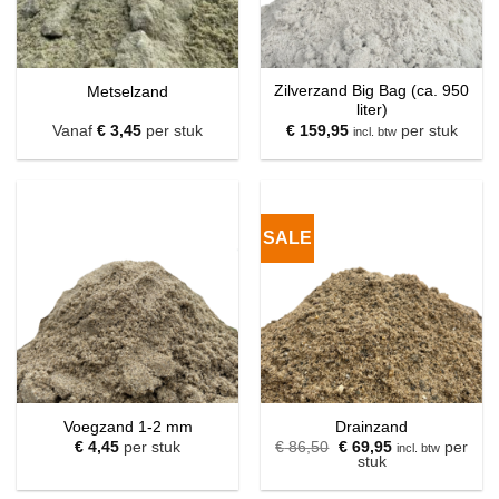
Zilverzand Big Bag (ca. 950
Metselzand
liter)
Vanaf
€
3,45
per stuk
€
159,95
per stuk
incl. btw
SALE
Voegzand 1-2 mm
Drainzand
Oorspronkelijke
Huidige
€
4,45
per stuk
€
86,50
€
69,95
per
incl. btw
prijs
prijs
stuk
was:
is:
€ 86,50.
€ 69,95.