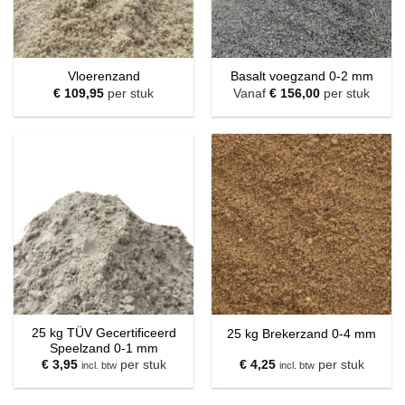
Vloerenzand
Basalt voegzand 0-2 mm
€
109,95
per stuk
Vanaf
€
156,00
per stuk
25 kg TÜV Gecertificeerd
25 kg Brekerzand 0-4 mm
Speelzand 0-1 mm
€
3,95
per stuk
€
4,25
per stuk
incl. btw
incl. btw