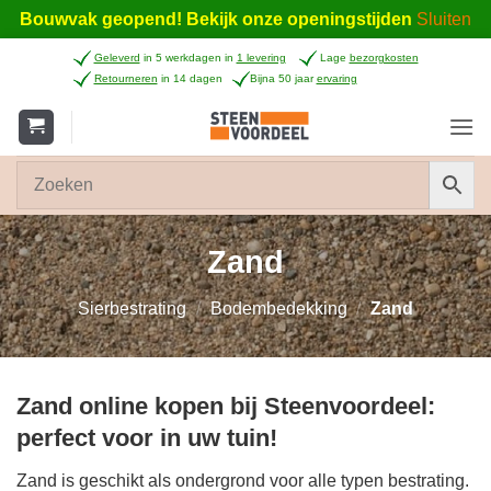
Bouwvak geopend! Bekijk onze openingstijden
Sluiten
Ga
Geleverd
in 5 werkdagen in
1 levering
Lage
bezorgkosten
naar
Retourneren
in 14 dagen
Bijna 50 jaar
ervaring
inhoud
Zand
Sierbestrating
/
Bodembedekking
/
Zand
Zand online kopen bij Steenvoordeel:
perfect voor in uw tuin!
Zand is geschikt als ondergrond voor alle typen bestrating.