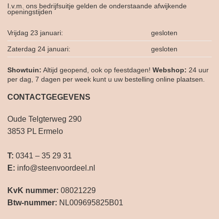
I.v.m. ons bedrijfsuitje gelden de onderstaande afwijkende
openingstijden
Vrijdag 23 januari:
gesloten
Zaterdag 24 januari:
gesloten
Showtuin:
Altijd geopend, ook op feestdagen!
Webshop:
24 uur
per dag, 7 dagen per week kunt u uw bestelling online plaatsen.
CONTACTGEGEVENS
Oude Telgterweg 290
3853 PL Ermelo
T:
0341 – 35 29 31
E:
info@steenvoordeel.nl
KvK nummer:
08021229
Btw-nummer:
NL009695825B01