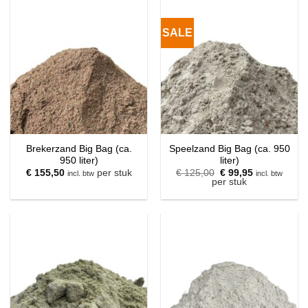
SALE
Brekerzand Big Bag (ca.
Speelzand Big Bag (ca. 950
950 liter)
liter)
Oorspronkelijke
Huidige
€
155,50
per stuk
€
125,00
€
99,95
incl. btw
incl. btw
prijs
prijs
per stuk
was:
is:
€ 125,00.
€ 99,95.