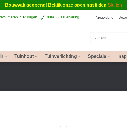
Bouwvak geopend! Bekijk onze openingstijden
Sluiten
Nieuwsbrief
Bezo
Retourneren
in 14 dagen
Ruim 50 jaar
ervaring
it
Tuinhout
Tuinverlichting
Specials
Insp