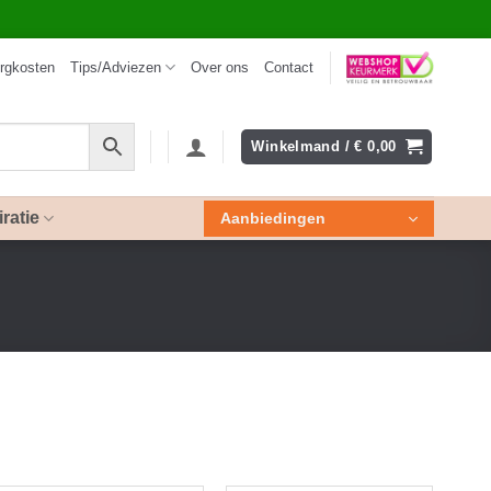
rgkosten
Tips/Adviezen
Over ons
Contact
Winkelmand /
€
0,00
iratie
Aanbiedingen