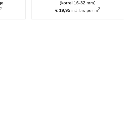
ge
(korrel 16-32 mm)
2
2
€
19,95
per m
incl. btw