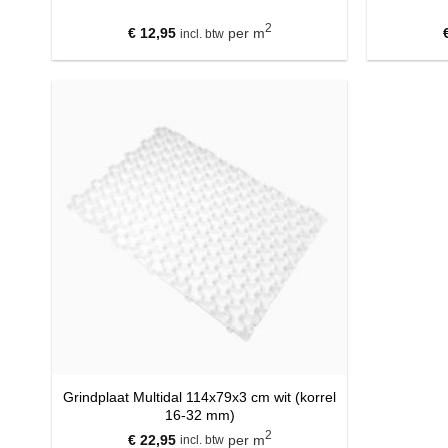
2
€
12,95
per m
incl. btw
Grindplaat Multidal 114x79x3 cm wit (korrel
16-32 mm)
2
€
22,95
per m
incl. btw