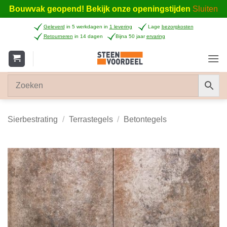
Bouwvak geopend! Bekijk onze openingstijden
Sluiten
Ga
Geleverd
in 5 werkdagen in
1 levering
Lage
bezorgkosten
naar
Retourneren
in 14 dagen
Bijna 50 jaar
ervaring
inhoud
Sierbestrating
/
Terrastegels
/
Betontegels