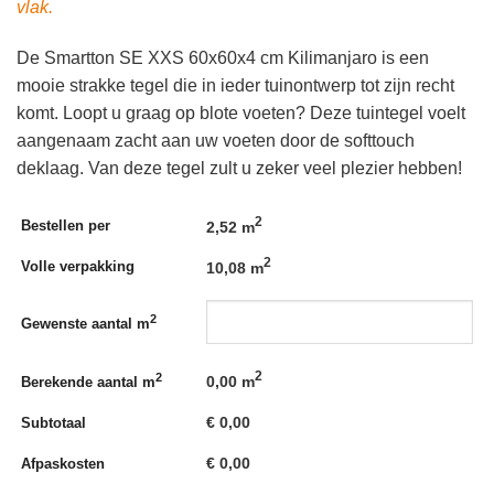
vlak.
De Smartton SE XXS 60x60x4 cm Kilimanjaro is een
mooie strakke tegel die in ieder tuinontwerp tot zijn recht
komt. Loopt u graag op blote voeten? Deze tuintegel voelt
aangenaam zacht aan uw voeten door de softtouch
deklaag. Van deze tegel zult u zeker veel plezier hebben!
2
Bestellen per
2,52 m
2
Volle verpakking
10,08 m
2
Gewenste aantal m
2
2
0,00
m
Berekende aantal m
€
0,00
Subtotaal
€
0,00
Afpaskosten