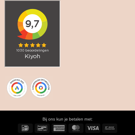
Bij ons kun je betalen met:
IDeal
Bancontact
American
MasterCard
Visa
Bank
Express
Transfer