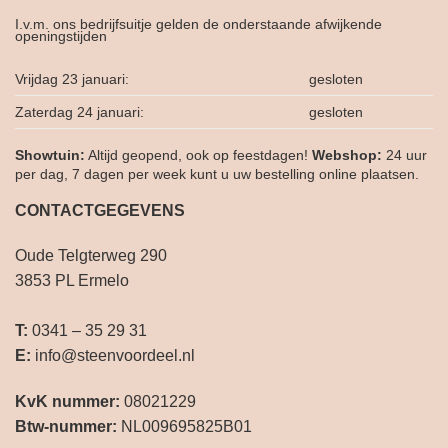
I.v.m. ons bedrijfsuitje gelden de onderstaande afwijkende
openingstijden
Vrijdag 23 januari:
gesloten
Zaterdag 24 januari:
gesloten
Showtuin:
Altijd geopend, ook op feestdagen!
Webshop:
24 uur
per dag, 7 dagen per week kunt u uw bestelling online plaatsen.
CONTACTGEGEVENS
Oude Telgterweg 290
3853 PL Ermelo
T:
0341 – 35 29 31
E:
info@steenvoordeel.nl
KvK nummer:
08021229
Btw-nummer:
NL009695825B01