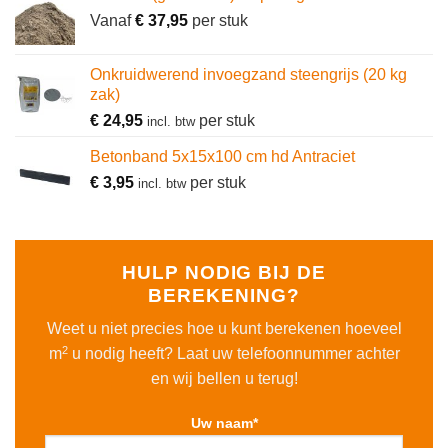
Vanaf
€
37,95
per stuk
Onkruidwerend invoegzand steengrijs (20 kg
zak)
€
24,95
per stuk
incl. btw
Betonband 5x15x100 cm hd Antraciet
€
3,95
per stuk
incl. btw
HULP NODIG BIJ DE
BEREKENING?
Weet u niet precies hoe u kunt berekenen hoeveel
2
m
u nodig heeft? Laat uw telefoonnummer achter
en wij bellen u terug!
Uw naam*