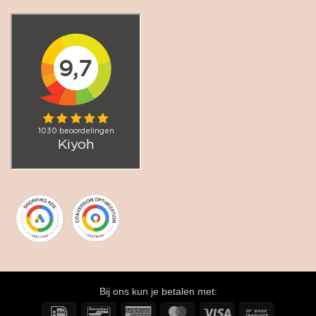
Bij ons kun je betalen met:
IDeal
Bancontact
American
MasterCard
Visa
Bank