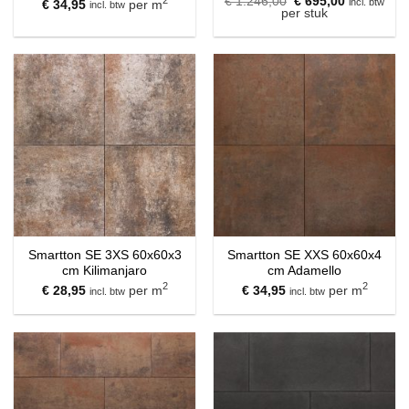
Oorspronkelijke
Huidige
€
1.246,00
€
695,00
incl. btw
€
34,95
per m
incl. btw
prijs
prijs
per stuk
was:
is:
€ 1.246,00.
€ 695,00.
Smartton SE 3XS 60x60x3
Smartton SE XXS 60x60x4
cm Kilimanjaro
cm Adamello
2
2
€
28,95
per m
€
34,95
per m
incl. btw
incl. btw