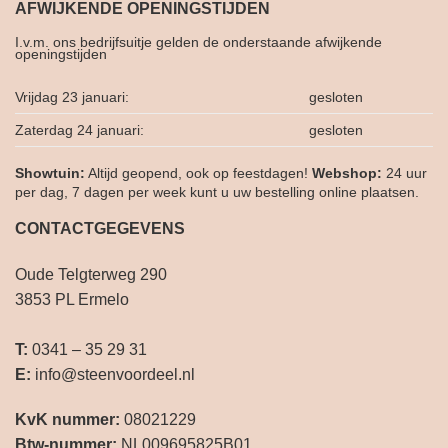
AFWIJKENDE OPENINGSTIJDEN
I.v.m. ons bedrijfsuitje gelden de onderstaande afwijkende
openingstijden
Vrijdag 23 januari:
gesloten
Zaterdag 24 januari:
gesloten
Showtuin:
Altijd geopend, ook op feestdagen!
Webshop:
24 uur
per dag, 7 dagen per week kunt u uw bestelling online plaatsen.
CONTACTGEGEVENS
Oude Telgterweg 290
3853 PL Ermelo
T:
0341 – 35 29 31
E:
info@steenvoordeel.nl
KvK nummer:
08021229
Btw-nummer:
NL009695825B01