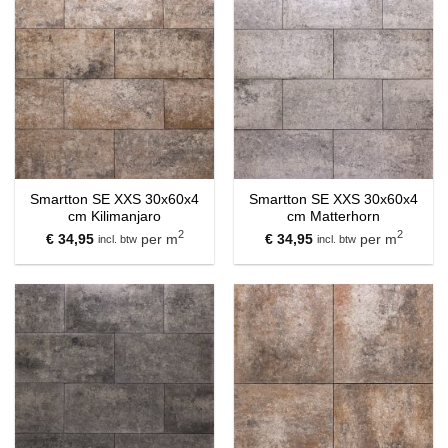
Smartton SE XXS 30x60x4
Smartton SE XXS 30x60x4
cm Kilimanjaro
cm Matterhorn
2
2
€
34,95
per m
€
34,95
per m
incl. btw
incl. btw