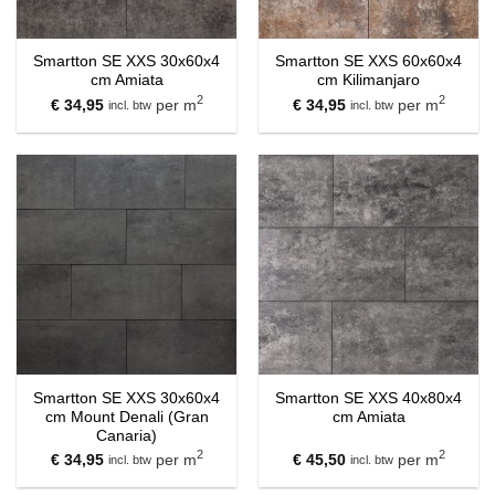
Smartton SE XXS 30x60x4
Smartton SE XXS 60x60x4
cm Amiata
cm Kilimanjaro
2
2
€
34,95
per m
€
34,95
per m
incl. btw
incl. btw
Smartton SE XXS 30x60x4
Smartton SE XXS 40x80x4
cm Mount Denali (Gran
cm Amiata
Canaria)
2
2
€
34,95
per m
€
45,50
per m
incl. btw
incl. btw