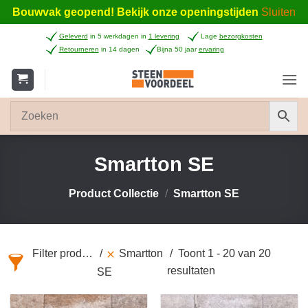
Bouwvak geopend! Bekijk onze openingstijden
Sluiten
Ga
Geleverd
in 5 werkdagen in
1 levering
Lage
bezorgkosten
naar
Retourneren
in 14 dagen
Bijna 50 jaar
ervaring
inhoud
Smartton SE
Product Collectie
/
Smartton SE
Filter producten
Smartton
Toont 1 - 20 van 20
resultaten
SE