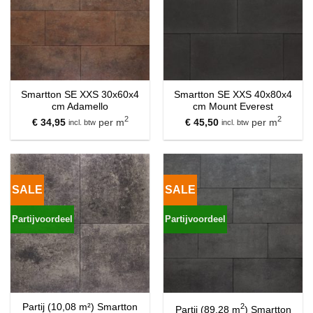
Smartton SE XXS 30x60x4
Smartton SE XXS 40x80x4
cm Adamello
cm Mount Everest
2
2
€
34,95
per m
€
45,50
per m
incl. btw
incl. btw
SALE
SALE
Partijvoordeel
Partijvoordeel
Partij (10,08 m²) Smartton
2
Partij (89,28 m
) Smartton