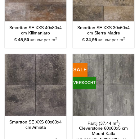
Smartton SE XXS 40x80x4
Smartton SE XXS 30x60x4
cm Kilimanjaro
cm Sierra Madre
2
2
€
45,50
per m
€
34,95
per m
incl. btw
incl. btw
SALE
VERKOCHT
Smartton SE XXS 60x60x4
2
Partij (37,44 m
)
cm Amiata
Cleverstone 60x60x5 cm
Mount Katla
2