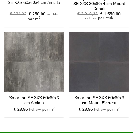
SE XXS 60x60x4 cm Amiata
SE XXS 30x60x4 cm Mount
Denali
Oorspronkelijke
Huidige
Oorspronkelijke
Huidig
€
324,22
€
250,00
€
3.010,38
€
1.550,00
incl. btw
prijs
prijs
prijs
prijs
2
per stuk
incl. btw
per m
was:
is:
was:
is:
€ 324,22.
€ 250,00.
€ 3.010,38.
€ 1.55
Smartton SE 3XS 60x60x3
Smartton SE 3XS 60x60x3
cm Amiata
cm Mount Everest
2
2
€
28,95
per m
€
28,95
per m
incl. btw
incl. btw