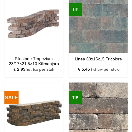
TIP
Pilestone Trapezium
Linea 60x15x15 Tricolore
23/17×21.5×10 Kilimanjaro
€
2,95
per stuk
€
5,45
per stuk
incl. btw
incl. btw
SALE
TIP