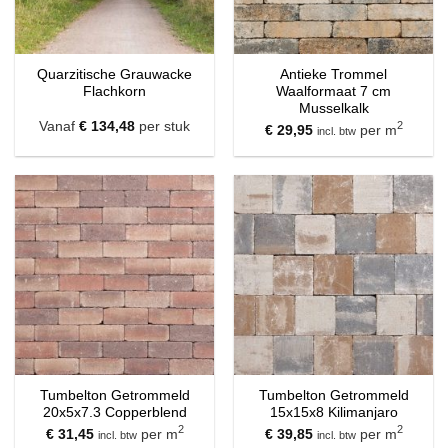
Quarzitische Grauwacke
Antieke Trommel
Flachkorn
Waalformaat 7 cm
Musselkalk
Vanaf
€
134,48
per stuk
2
€
29,95
per m
incl. btw
Tumbelton Getrommeld
Tumbelton Getrommeld
20x5x7.3 Copperblend
15x15x8 Kilimanjaro
2
2
€
31,45
per m
€
39,85
per m
incl. btw
incl. btw