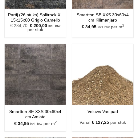
Partij (26 stuks) Splitrock XL
Smartton SE XXS 30x60x4
15x15x60 Grigio Camello
cm Kilimanjaro
Oorspronkelijke
Huidige
€
284,70
€
200,00
2
incl. btw
€
34,95
per m
incl. btw
prijs
prijs
per stuk
was:
is:
€ 284,70.
€ 200,00.
Smartton SE XXS 30x60x4
Veluws Vastpad
cm Amiata
2
Vanaf
€
127,25
per stuk
€
34,95
per m
incl. btw