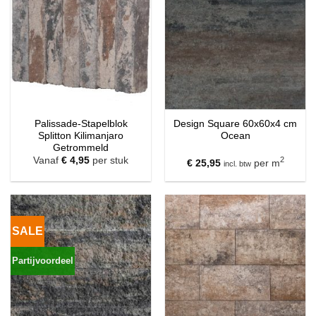
Palissade-Stapelblok
Design Square 60x60x4 cm
Splitton Kilimanjaro
Ocean
Getrommeld
Vanaf
€
4,95
per stuk
2
€
25,95
per m
incl. btw
SALE
Partijvoordeel