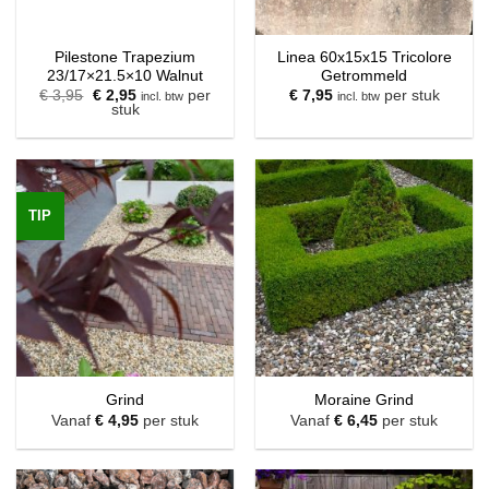
Pilestone Trapezium
Linea 60x15x15 Tricolore
23/17×21.5×10 Walnut
Getrommeld
Oorspronkelijke
Huidige
€
3,95
€
2,95
per
€
7,95
per stuk
incl. btw
incl. btw
prijs
prijs
stuk
was:
is:
€ 3,95.
€ 2,95.
TIP
Grind
Moraine Grind
Vanaf
€
4,95
per stuk
Vanaf
€
6,45
per stuk