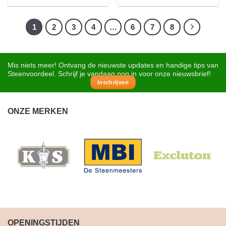
1
2
3
4
…
6
7
8
Mis niets meer! Ontvang de nieuwste updates en handige tips van
Steenvoordeel. Schrijf je vandaag nog in voor onze nieuwsbrief!
Inschrijven
ONZE MERKEN
OPENINGSTIJDEN