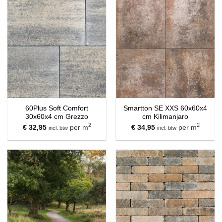
60Plus Soft Comfort
Smartton SE XXS 60x60x4
30x60x4 cm Grezzo
cm Kilimanjaro
2
2
€
32,95
per m
€
34,95
per m
incl. btw
incl. btw