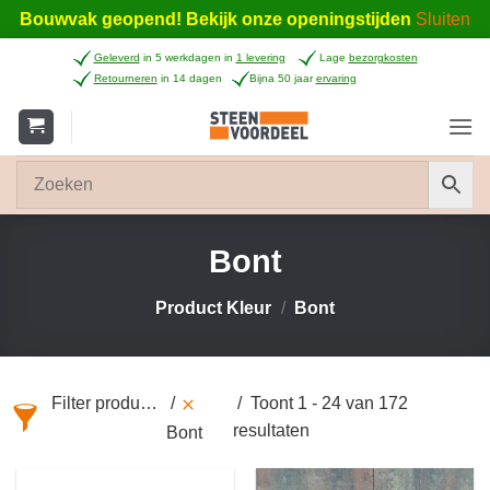
Bouwvak geopend! Bekijk onze openingstijden
Sluiten
Ga
Geleverd
in 5 werkdagen in
1 levering
Lage
bezorgkosten
naar
Retourneren
in 14 dagen
Bijna 50 jaar
ervaring
inhoud
Bont
Product Kleur
/
Bont
Filter producten
Toont 1 - 24 van 172
resultaten
Bont