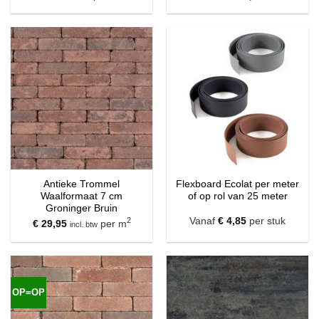
Antieke Trommel
Flexboard Ecolat per meter
Waalformaat 7 cm
of op rol van 25 meter
Groninger Bruin
2
Vanaf
€
4,85
per stuk
€
29,95
per m
incl. btw
OP=OP