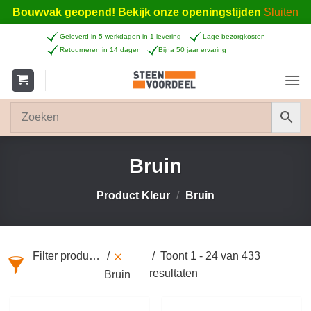
Bouwvak geopend! Bekijk onze openingstijden
Sluiten
Ga
Geleverd
in 5 werkdagen in
1 levering
Lage
bezorgkosten
naar
Retourneren
in 14 dagen
Bijna 50 jaar
ervaring
inhoud
Bruin
Product Kleur
/
Bruin
Filter producten
Toont 1 - 24 van 433
resultaten
Bruin