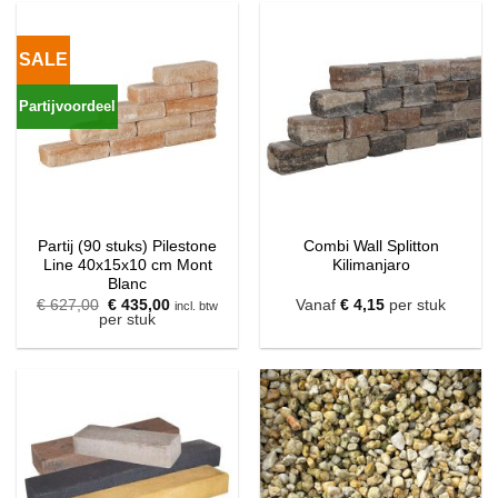
SALE
Partijvoordeel
Partij (90 stuks) Pilestone
Combi Wall Splitton
Line 40x15x10 cm Mont
Kilimanjaro
Blanc
Oorspronkelijke
Huidige
€
627,00
€
435,00
Vanaf
€
4,15
per stuk
incl. btw
prijs
prijs
per stuk
was:
is:
€ 627,00.
€ 435,00.