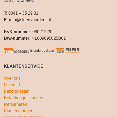
3853 PL Ermelo
T:
0341 – 35 29 31
E:
info@steenvoordeel.nl
KvK nummer:
08021229
Btw-nummer:
NL009695825B01
is onderdeel van
KLANTENSERVICE
Over ons
Levertijd
Bezorgkosten
Betaalmogelijkheden
Retourneren
Klantervaringen