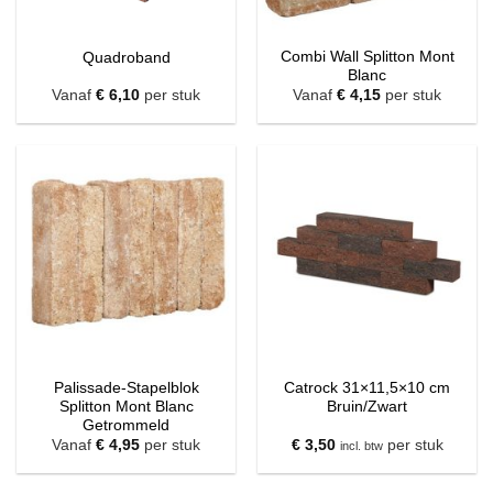
Combi Wall Splitton Mont
Quadroband
Blanc
Vanaf
€
6,10
per stuk
Vanaf
€
4,15
per stuk
Palissade-Stapelblok
Catrock 31×11,5×10 cm
Splitton Mont Blanc
Bruin/Zwart
Getrommeld
Vanaf
€
4,95
per stuk
€
3,50
per stuk
incl. btw