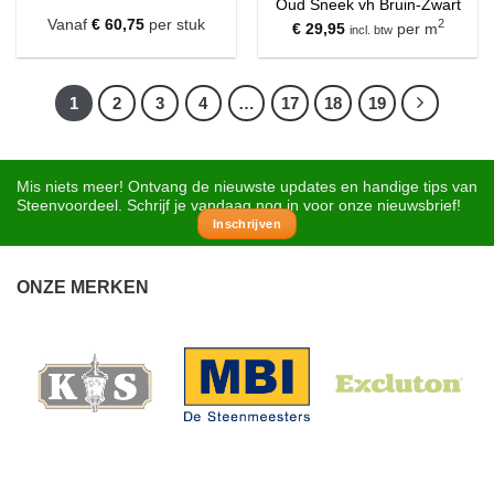
Oud Sneek vh Bruin-Zwart
Vanaf
€
60,75
per stuk
2
€
29,95
per m
incl. btw
1
2
3
4
…
17
18
19
Mis niets meer! Ontvang de nieuwste updates en handige tips van
Steenvoordeel. Schrijf je vandaag nog in voor onze nieuwsbrief!
Inschrijven
ONZE MERKEN