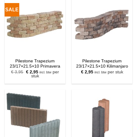
SALE
Pilestone Trapezium
Pilestone Trapezium
23/17×21.5×10 Primavera
23/17×21.5×10 Kilimanjaro
Oorspronkelijke
Huidige
€
3,95
€
2,95
per
€
2,95
per stuk
incl. btw
incl. btw
prijs
prijs
stuk
was:
is:
€ 3,95.
€ 2,95.