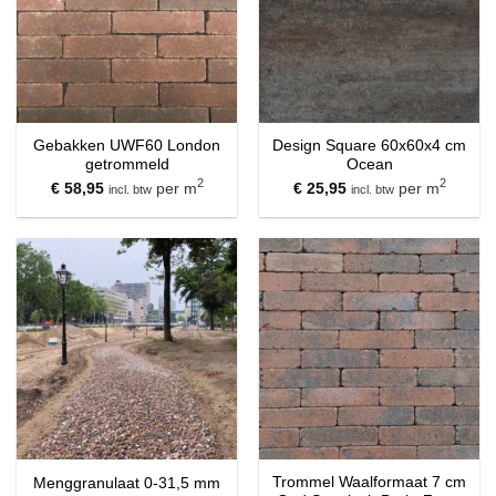
Gebakken UWF60 London
Design Square 60x60x4 cm
getrommeld
Ocean
2
2
€
58,95
per m
€
25,95
per m
incl. btw
incl. btw
Trommel Waalformaat 7 cm
Menggranulaat 0-31,5 mm