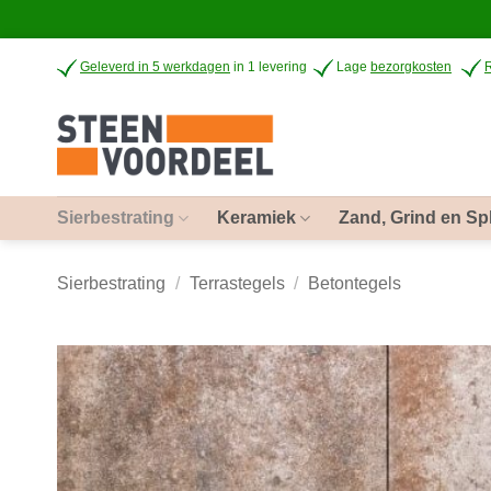
Ga
Geleverd in 5 werkdagen
in 1 levering
Lage
bezorgkosten
naar
inhoud
Sierbestrating
Keramiek
Zand, Grind en Spl
Sierbestrating
/
Terrastegels
/
Betontegels