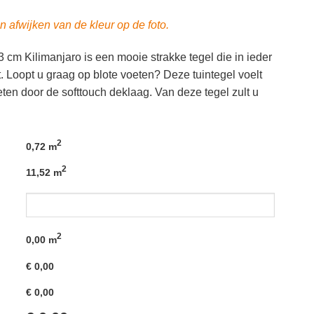
n afwijken van de kleur op de foto.
m Kilimanjaro is een mooie strakke tegel die in ieder
t. Loopt u graag op blote voeten? Deze tuintegel voelt
n door de softtouch deklaag. Van deze tegel zult u
2
0,72 m
2
11,52 m
2
0,00
m
€
0,00
€
0,00