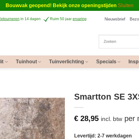
Bouwvak geopend! Bekijk onze openingstijden
Sluiten
Nieuwsbrief
Bezo
Retourneren
in 14 dagen
Ruim 50 jaar
ervaring
it
Tuinhout
Tuinverlichting
Specials
Insp
Smartton SE 3X
€
28,95
per
incl. btw
Levertijd: 2-7 werkdagen