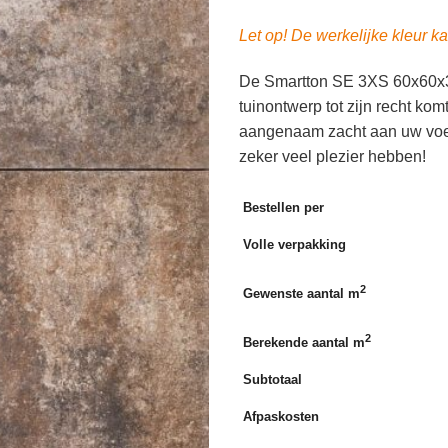
Let op! De werkelijke kleur ka
De Smartton SE 3XS 60x60x3 c
tuinontwerp tot zijn recht kom
aangenaam zacht aan uw voete
zeker veel plezier hebben!
Bestellen per
Volle verpakking
2
Gewenste aantal m
2
Berekende aantal m
Subtotaal
Afpaskosten