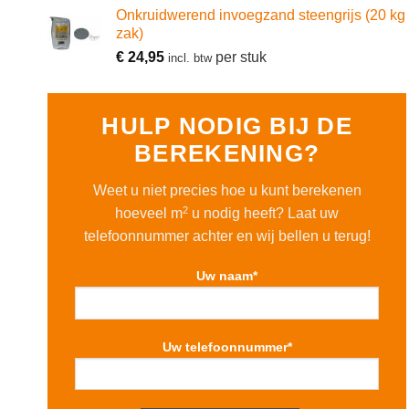
Onkruidwerend invoegzand steengrijs (20 kg
zak)
€
24,95
per stuk
incl. btw
HULP NODIG BIJ DE
BEREKENING?
Weet u niet precies hoe u kunt berekenen
2
hoeveel m
u nodig heeft? Laat uw
telefoonnummer achter en wij bellen u terug!
Uw naam*
Uw telefoonnummer*