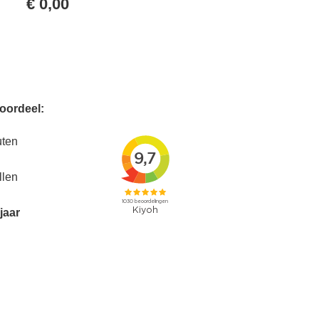
€
0,00
voordeel:
uten
llen
jaar