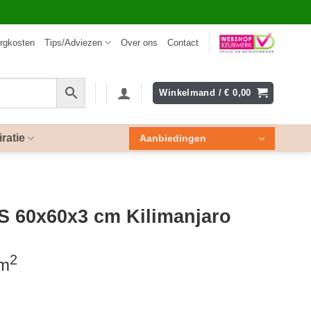
rgkosten
Tips/Adviezen
Over ons
Contact
Winkelmand /
€
0,00
iratie
Aanbiedingen
S 60x60x3 cm Kilimanjaro
2
 m