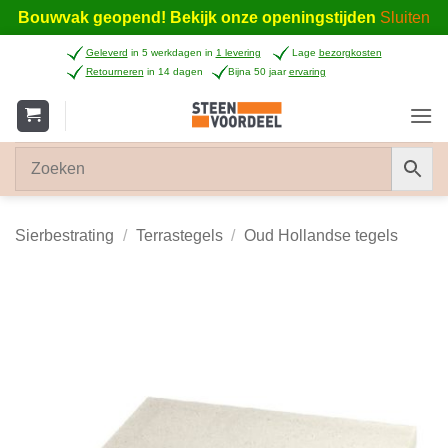
Bouwvak geopend! Bekijk onze openingstijden
Sluiten
Ga
Geleverd
in 5 werkdagen in
1 levering
Lage
bezorgkosten
naar
Retourneren
in 14 dagen
Bijna 50 jaar
ervaring
inhoud
Sierbestrating
/
Terrastegels
/
Oud Hollandse tegels