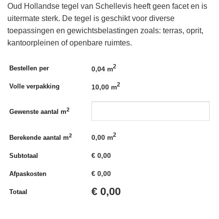
Oud Hollandse tegel van Schellevis heeft geen facet en is
uitermate sterk. De tegel is geschikt voor diverse
toepassingen en gewichtsbelastingen zoals: terras, oprit,
kantoorpleinen of openbare ruimtes.
2
Bestellen per
0,04 m
2
Volle verpakking
10,00 m
2
Gewenste aantal m
2
2
0,00
m
Berekende aantal m
€
0,00
Subtotaal
€
0,00
Afpaskosten
€
0,00
Totaal