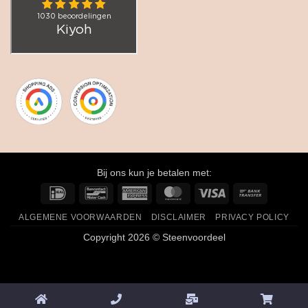
Bij ons kun je betalen met:
IDeal
Bancontact
American
MasterCard
Visa
Bank
Express
Transfer
ALGEMENE VOORWAARDEN
DISCLAIMER
PRIVACY POLICY
Copyright 2026 © Steenvoordeel