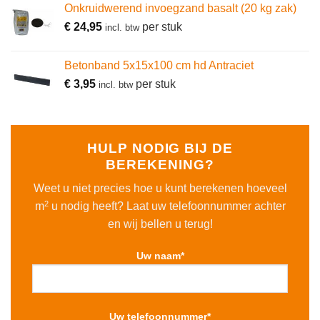
Onkruidwerend invoegzand basalt (20 kg zak)
€
24,95
per stuk
incl. btw
Betonband 5x15x100 cm hd Antraciet
€
3,95
per stuk
incl. btw
HULP NODIG BIJ DE
BEREKENING?
Weet u niet precies hoe u kunt berekenen hoeveel
2
m
u nodig heeft? Laat uw telefoonnummer achter
en wij bellen u terug!
Uw naam*
Uw telefoonnummer*