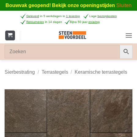
Bouwvak geopend! Bekijk onze openingstijden
Sluiten
Ga
Geleverd
in 5 werkdagen in
1 levering
Lage
bezorgkosten
naar
Retourneren
in 14 dagen
Bijna 50 jaar
ervaring
inhoud
Sierbestrating
/
Terrastegels
/
Keramische terrastegels