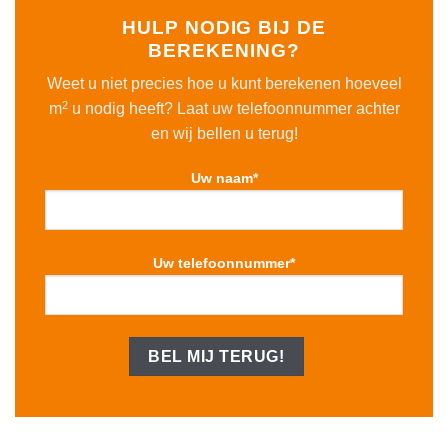
HULP NODIG BIJ DE
BEREKENING?
Weet u niet precies hoe u kunt berekenen hoeveel
2
m
u nodig heeft? Laat uw telefoonnummer achter
en wij bellen u terug!
Uw naam*
Uw telefoonnummer*