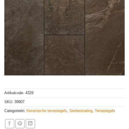
Artikelcode:
4329
SKU:
39907
Categorieën:
Keramische terrastegels
,
Sierbestrating
,
Terrastegels