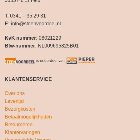
3853 PL Ermelo
T:
0341 – 35 29 31
E:
info@steenvoordeel.nl
KvK nummer:
08021229
Btw-nummer:
NL009695825B01
is onderdeel van
KLANTENSERVICE
Over ons
Levertijd
Bezorgkosten
Betaalmogelijkheden
Retourneren
Klantervaringen