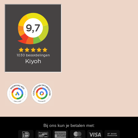
Bij ons kun je betalen met:
IDeal
Bancontact
American
MasterCard
Visa
Bank