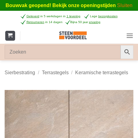
Bouwvak geopend! Bekijk onze openingstijden
Sluiten
Ga
Geleverd
in 5 werkdagen in
1 levering
Lage
bezorgkosten
naar
Retourneren
in 14 dagen
Bijna 50 jaar
ervaring
inhoud
Sierbestrating
/
Terrastegels
/
Keramische terrastegels