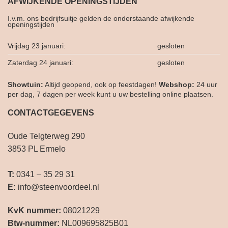
AFWIJKENDE OPENINGSTIJDEN
I.v.m. ons bedrijfsuitje gelden de onderstaande afwijkende
openingstijden
Vrijdag 23 januari:
gesloten
Zaterdag 24 januari:
gesloten
Showtuin:
Altijd geopend, ook op feestdagen!
Webshop:
24 uur
per dag, 7 dagen per week kunt u uw bestelling online plaatsen.
CONTACTGEGEVENS
Oude Telgterweg 290
3853 PL Ermelo
T:
0341 – 35 29 31
E:
info@steenvoordeel.nl
KvK nummer:
08021229
Btw-nummer:
NL009695825B01