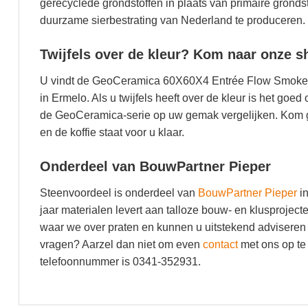
gerecyclede grondstoffen in plaats van primaire grondst
duurzame sierbestrating van Nederland te produceren.
Twijfels over de kleur? Kom naar onze s
U vindt de GeoCeramica 60X60X4 Entrée Flow Smoke 
in Ermelo. Als u twijfels heeft over de kleur is het go
de GeoCeramica-serie op uw gemak vergelijken. Kom g
en de koffie staat voor u klaar.
Onderdeel van BouwPartner Pieper
Steenvoordeel is onderdeel van
BouwPartner Pieper
in
jaar materialen levert aan talloze bouw- en klusproje
waar we over praten en kunnen u uitstekend adviseren 
vragen? Aarzel dan niet om even
contact
met ons op te
telefoonnummer is 0341-352931.