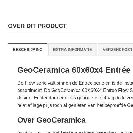
OVER DIT PRODUCT
BESCHRIJVING
EXTRA INFORMATIE
VERZENDKOST
GeoCeramica 60x60x4 Entrée
De Flow serie valt binnen de Entree serie en is de i
assortiment. De GeoCeramica 60X60X4 Entrée Flow Sm
design. Echter door een iets geringere toplaag dikte zee
relatief lage prijs toch al genieten van het beproefde
Over GeoCeramica
GeoCeramica is
het beste van twee werelden
. De co