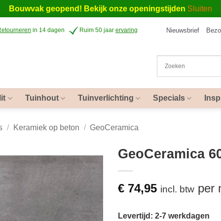
Bouwvak geopend! Bekijk onze openingstijden
Sluiten
Nieuwsbrief
Bezo
Retourneren
in 14 dagen
Ruim 50 jaar
ervaring
it
Tuinhout
Tuinverlichting
Specials
Insp
s
/
Keramiek op beton
/
GeoCeramica
GeoCeramica 60
€
74,95
per
incl. btw
Levertijd: 2-7 werkdagen