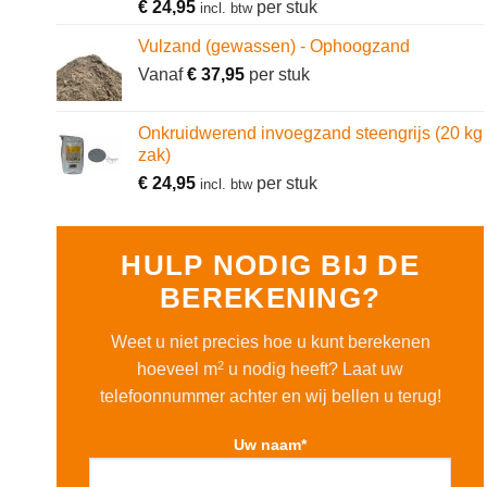
€
24,95
per stuk
incl. btw
Vulzand (gewassen) - Ophoogzand
Vanaf
€
37,95
per stuk
Onkruidwerend invoegzand steengrijs (20 kg
zak)
€
24,95
per stuk
incl. btw
HULP NODIG BIJ DE
BEREKENING?
Weet u niet precies hoe u kunt berekenen
2
hoeveel m
u nodig heeft? Laat uw
telefoonnummer achter en wij bellen u terug!
Uw naam*