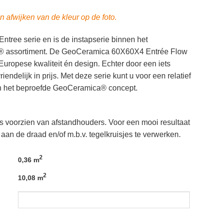
n afwijken van de kleur op de foto.
Entree serie en is de instapserie binnen het
 assortiment. De GeoCeramica 60X60X4 Entrée Flow
ropese kwaliteit én design. Echter door een iets
iendelijk in prijs. Met deze serie kunt u voor een relatief
van het beproefde GeoCeramica® concept.
ls voorzien van afstandhouders. Voor een mooi resultaat
 aan de draad en/of m.b.v. tegelkruisjes te verwerken.
2
0,36 m
2
10,08 m