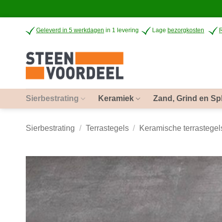
Ga
Geleverd in 5 werkdagen
in 1 levering
Lage
bezorgkosten
naar
inhoud
Sierbestrating
Keramiek
Zand, Grind en Spl
Sierbestrating
/
Terrastegels
/
Keramische terrastegel