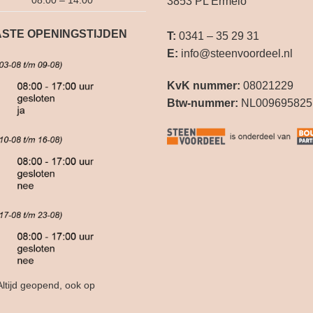
08:00 – 14:00
3853 PL Ermelo
STE OPENINGSTIJDEN
T:
0341 – 35 29 31
E:
info@steenvoordeel.nl
KvK nummer:
08021229
Btw-nummer:
NL009695825
ltijd geopend, ook op