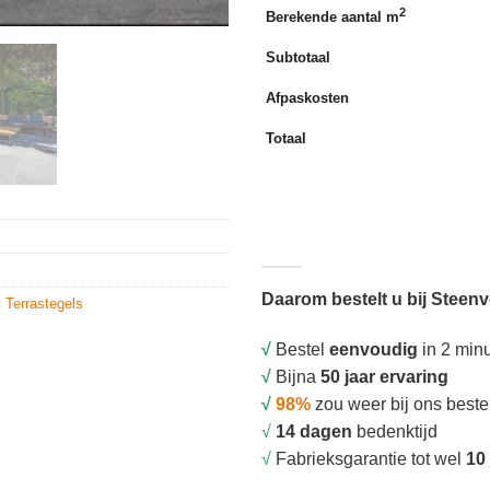
2
Berekende aantal m
Subtotaal
Afpaskosten
Totaal
Daarom bestelt u bij Steen
,
Terrastegels
√
Bestel
eenvoudig
in 2 min
√
Bijna
50 jaar ervaring
√
98%
zou weer bij ons beste
√
14 dagen
bedenktijd
√
Fabrieksgarantie tot wel
10 