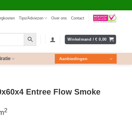
rgkosten
Tips/Adviezen
Over ons
Contact
Winkelmand /
€
0,00
iratie
Aanbiedingen
x60x4 Entree Flow Smoke
2
 m