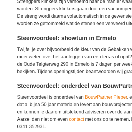
Strengpers klinkers zijn vernoemd naar de manier waa
worden. Strengpers klinkers gaan door een vacuümpers.
De streng wordt daarna volautomatisch in de gewenste 
worden ze getrommeld wat de stenen een verweerd uiter
Steenvoordeel: showtuin in Ermelo
Twijfel je over bijvoorbeeld de kleur van de Gebakken
meer weten over het aanleggen van een terras of opri
de Oude Telgterweg 290 in Ermelo is 7 dagen per wee
bekijken. Tijdens openingstijden beantwoorden wij graag
Steenvoordeel: onderdeel van BouwPart
Steenvoordeel is onderdeel van
BouwPartner Pieper
, 
dat al bijna 50 jaar materialen levert aan bouwprojec
en kunnen je daarom uitstekend adviseren over de aans
Aarzel dan niet om even
contact
met ons op te nemen. 
0341-352931.