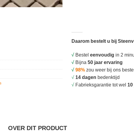
Daarom bestelt u bij Steen
√
Bestel
eenvoudig
in 2 min
√
Bijna
50 jaar ervaring
√
98%
zou weer bij ons beste
√
14 dagen
bedenktijd
s
√
Fabrieksgarantie tot wel
10 
OVER DIT PRODUCT