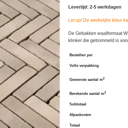
Levertijd: 2-5 werkdagen
Let op! De werkelijke kleur kan
De Gebakken waalformaat WF
klinker die getrommeld is voor
Bestellen per
Volle verpakking
2
Gewenste aantal m
2
Berekende aantal m
Subtotaal
Afpaskosten
Totaal