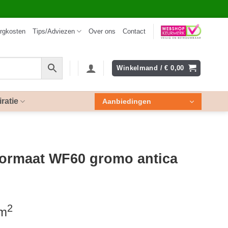
rgkosten
Tips/Adviezen
Over ons
Contact
Winkelmand /
€
0,00
iratie
Aanbiedingen
ormaat WF60 gromo antica
2
 m