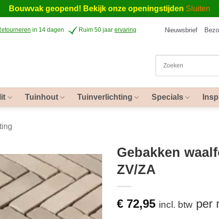
Bouwvak geopend! Bekijk onze openingstijden
Sluiten
Nieuwsbrief
Bezo
Retourneren
in 14 dagen
Ruim 50 jaar
ervaring
it
Tuinhout
Tuinverlichting
Specials
Insp
ting
Gebakken waalf
ZV/ZA
€
72,95
per
incl. btw