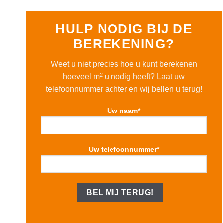
HULP NODIG BIJ DE
BEREKENING?
Weet u niet precies hoe u kunt berekenen
2
hoeveel m
u nodig heeft? Laat uw
telefoonnummer achter en wij bellen u terug!
Uw naam*
Uw telefoonnummer*