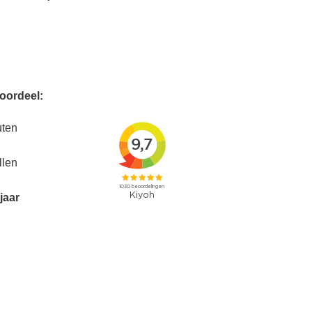
voordeel:
uten
llen
jaar