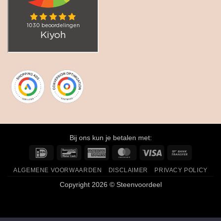
Bij ons kun je betalen met:
IDeal
Bancontact
American
MasterCard
Visa
Bank
Express
Transfer
ALGEMENE VOORWAARDEN
DISCLAIMER
PRIVACY POLICY
Copyright 2026 © Steenvoordeel