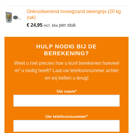
Onkruidwerend invoegzand steengrijs (20 kg
zak)
€
24,95
per stuk
incl. btw
HULP NODIG BIJ DE
BEREKENING?
Weet u niet precies hoe u kunt berekenen hoeveel
2
m
u nodig heeft? Laat uw telefoonnummer achter
en wij bellen u terug!
Uw naam*
Uw telefoonnummer*