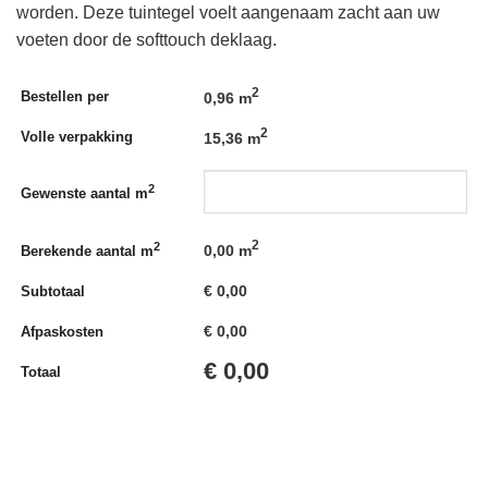
worden. Deze tuintegel voelt aangenaam zacht aan uw
voeten door de softtouch deklaag.
2
Bestellen per
0,96 m
2
Volle verpakking
15,36 m
2
Gewenste aantal m
2
2
0,00
m
Berekende aantal m
€
0,00
Subtotaal
€
0,00
Afpaskosten
€
0,00
Totaal