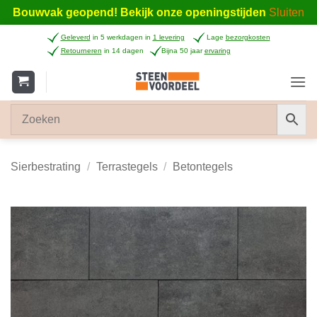
Bouwvak geopend! Bekijk onze openingstijden
Sluiten
Ga
Geleverd
in 5 werkdagen in
1 levering
Lage
bezorgkosten
naar
Retourneren
in 14 dagen
Bijna 50 jaar
ervaring
inhoud
Sierbestrating
/
Terrastegels
/
Betontegels