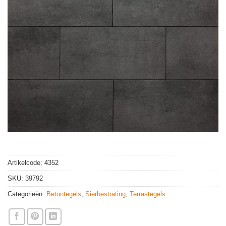
Artikelcode:
4352
SKU:
39792
Categorieën:
Betontegels
,
Sierbestrating
,
Terrastegels