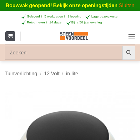
Bouwvak geopend! Bekijk onze openingstijden
Sluiten
Ga
Geleverd
in 5 werkdagen in
1 levering
Lage
bezorgkosten
naar
Retourneren
in 14 dagen
Bijna 50 jaar
ervaring
inhoud
Tuinverlichting
/
12 Volt
/
in-lite