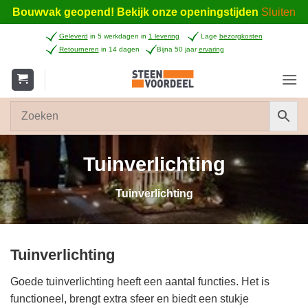
Bouwvak geopend! Bekijk onze openingstijden
Sluiten
Ga
Geleverd
in 5 werkdagen in
1 levering
Lage
bezorgkosten
naar
Retourneren
in 14 dagen
Bijna 50 jaar
ervaring
inhoud
Tuinverlichting
Tuinverlichting
Tuinverlichting
Goede tuinverlichting heeft een aantal functies. Het is
functioneel, brengt extra sfeer en biedt een stukje