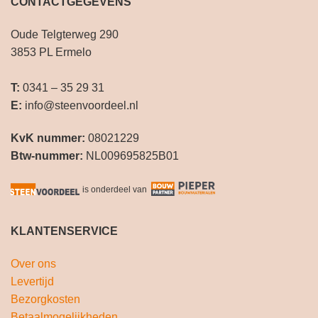
CONTACTGEGEVENS
Oude Telgterweg 290
3853 PL Ermelo
T:
0341 – 35 29 31
E:
info@steenvoordeel.nl
KvK nummer:
08021229
Btw-nummer:
NL009695825B01
is onderdeel van
KLANTENSERVICE
Over ons
Levertijd
Bezorgkosten
Betaalmogelijkheden