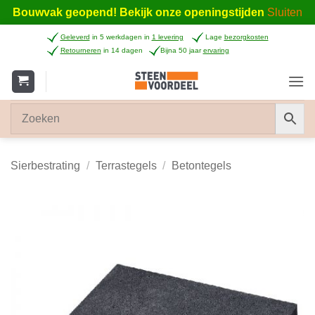
Bouwvak geopend! Bekijk onze openingstijden
Sluiten
Ga
Geleverd
in 5 werkdagen in
1 levering
Lage
bezorgkosten
naar
Retourneren
in 14 dagen
Bijna 50 jaar
ervaring
inhoud
Sierbestrating
/
Terrastegels
/
Betontegels