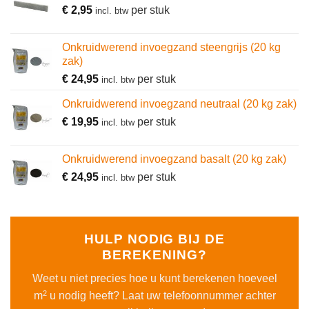
€
2,95
per stuk
incl. btw
Onkruidwerend invoegzand steengrijs (20 kg
zak)
€
24,95
per stuk
incl. btw
Onkruidwerend invoegzand neutraal (20 kg zak)
€
19,95
per stuk
incl. btw
Onkruidwerend invoegzand basalt (20 kg zak)
€
24,95
per stuk
incl. btw
HULP NODIG BIJ DE
BEREKENING?
Weet u niet precies hoe u kunt berekenen hoeveel
2
m
u nodig heeft? Laat uw telefoonnummer achter