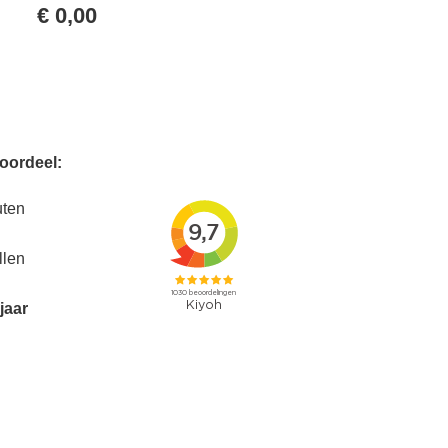
€
0,00
voordeel:
uten
llen
jaar