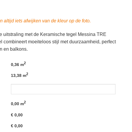
 altijd iets afwijken van de kleur op de foto.
xe uitstraling met de Keramische tegel Messina TRE
l combineert moeiteloos stijl met duurzaamheid, perfect
en en balkons.
2
0,36 m
2
13,38 m
2
0,00
m
€
0,00
€
0,00