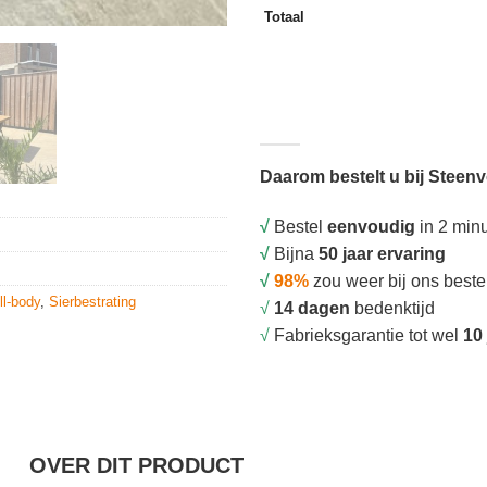
Totaal
Daarom bestelt u bij Steen
√
Bestel
eenvoudig
in 2 min
√
Bijna
50 jaar ervaring
√
98%
zou weer bij ons beste
l-body
,
Sierbestrating
√
14 dagen
bedenktijd
√
Fabrieksgarantie tot wel
10 
OVER DIT PRODUCT