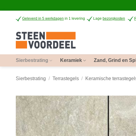
Ga
Geleverd in 5 werkdagen
in 1 levering
Lage
bezorgkosten
naar
inhoud
Sierbestrating
Keramiek
Zand, Grind en Spl
Sierbestrating
/
Terrastegels
/
Keramische terrastegel