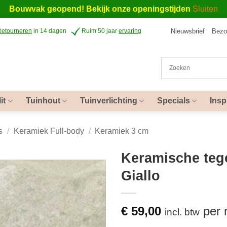
Bouwvak geopend! Bekijk onze openingstijden
Sluiten
Nieuwsbrief
Bezo
Retourneren
in 14 dagen
Ruim 50 jaar
ervaring
it
Tuinhout
Tuinverlichting
Specials
Insp
s
/
Keramiek Full-body
/
Keramiek 3 cm
Keramische teg
Giallo
€
59,00
per
incl. btw