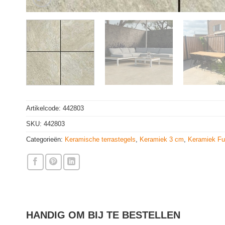
Artikelcode:
442803
SKU:
442803
Categorieën:
Keramische terrastegels
,
Keramiek 3 cm
,
Keramiek Ful
HANDIG OM BIJ TE BESTELLEN