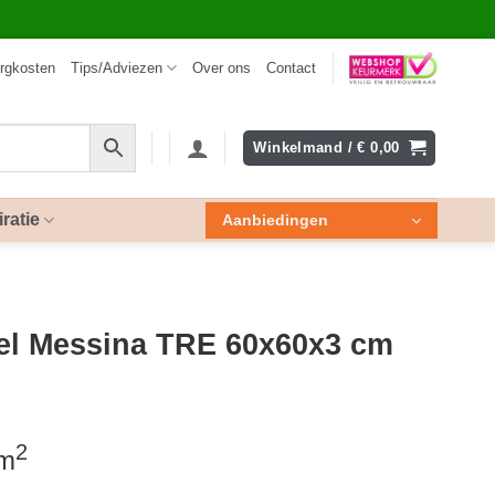
rgkosten
Tips/Adviezen
Over ons
Contact
Winkelmand /
€
0,00
iratie
Aanbiedingen
el Messina TRE 60x60x3 cm
2
 m