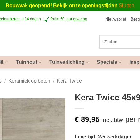
Bouwvak geopend! Bekijk onze openingstijden
Sluiten
Nieuwsbrief
Bezo
Retourneren
in 14 dagen
Ruim 50 jaar
ervaring
it
Tuinhout
Tuinverlichting
Specials
Insp
s
/
Keramiek op beton
/
Kera Twice
Kera Twice 45x9
€
89,95
per
incl. btw
Levertijd: 2-5 werkdagen