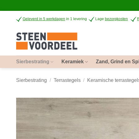
Ga
Geleverd in 5 werkdagen
in 1 levering
Lage
bezorgkosten
naar
inhoud
Sierbestrating
Keramiek
Zand, Grind en Spl
Sierbestrating
/
Terrastegels
/
Keramische terrastegel