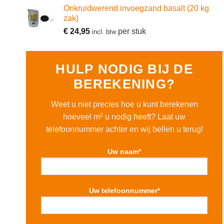
Onkruidwerend invoegzand basalt (20 kg
zak)
€
24,95
per stuk
incl. btw
HULP NODIG BIJ DE
BEREKENING?
Weet u niet precies hoe u kunt berekenen
2
hoeveel m
u nodig heeft? Laat uw
telefoonnummer achter en wij bellen u terug!
Uw naam*
Uw telefoonnummer*