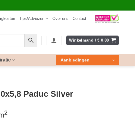
rgkosten
Tips/Adviezen
Over ons
Contact
Winkelmand /
€
0,00
iratie
Aanbiedingen
0x5,8 Paduc Silver
2
 m