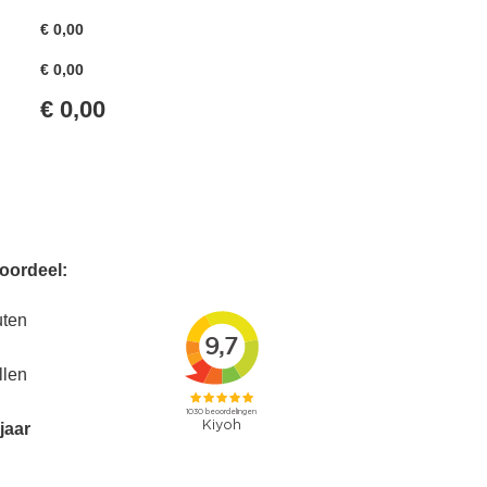
€
0,00
€
0,00
€
0,00
voordeel:
uten
llen
jaar