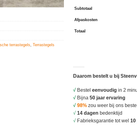
Subtotaal
Afpaskosten
Totaal
sche terrastegels
,
Terrastegels
Daarom bestelt u bij Steen
√
Bestel
eenvoudig
in 2 min
√
Bijna
50 jaar ervaring
√
98%
zou weer bij ons beste
√
14 dagen
bedenktijd
√
Fabrieksgarantie tot wel
10 