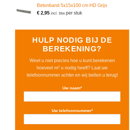
Betonband 5x15x100 cm HD Grijs
€
2,95
per stuk
incl. btw
HULP NODIG BIJ DE
BEREKENING?
Weet u niet precies hoe u kunt berekenen
2
hoeveel m
u nodig heeft? Laat uw
telefoonnummer achter en wij bellen u terug!
Uw naam*
Uw telefoonnummer*