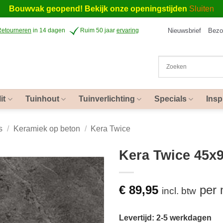
Bouwvak geopend! Bekijk onze openingstijden
Sluiten
Nieuwsbrief
Bezo
Retourneren
in 14 dagen
Ruim 50 jaar
ervaring
it
Tuinhout
Tuinverlichting
Specials
Insp
s
/
Keramiek op beton
/
Kera Twice
Kera Twice 45x
€
89,95
per
incl. btw
Levertijd: 2-5 werkdagen