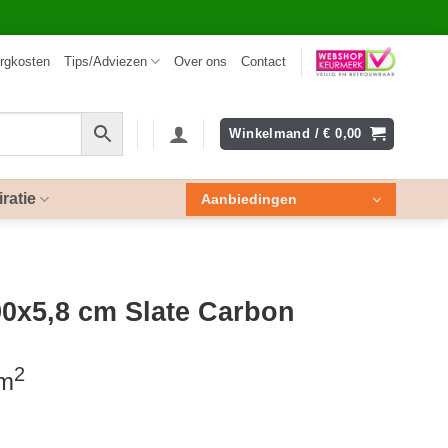
rgkosten
Tips/Adviezen
Over ons
Contact
Winkelmand /
€
0,00
iratie
Aanbiedingen
90x5,8 cm Slate Carbon
2
 m