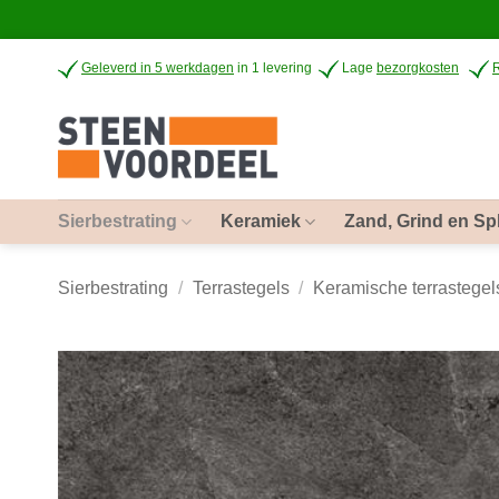
Ga
Geleverd in 5 werkdagen
in 1 levering
Lage
bezorgkosten
naar
inhoud
Sierbestrating
Keramiek
Zand, Grind en Spl
Sierbestrating
/
Terrastegels
/
Keramische terrastegel