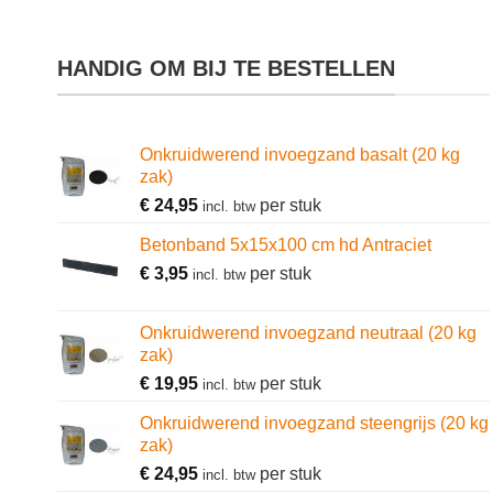
HANDIG OM BIJ TE BESTELLEN
Onkruidwerend invoegzand basalt (20 kg
zak)
€
24,95
per stuk
incl. btw
Betonband 5x15x100 cm hd Antraciet
€
3,95
per stuk
incl. btw
Onkruidwerend invoegzand neutraal (20 kg
zak)
€
19,95
per stuk
incl. btw
Onkruidwerend invoegzand steengrijs (20 kg
zak)
€
24,95
per stuk
incl. btw