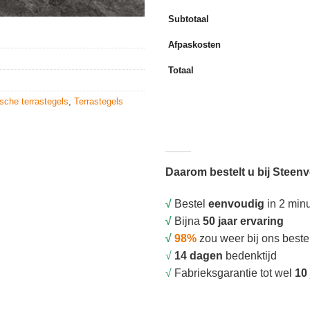
Subtotaal
Afpaskosten
Totaal
sche terrastegels
,
Terrastegels
Daarom bestelt u bij Steen
√
Bestel
eenvoudig
in 2 min
√
Bijna
50 jaar ervaring
√
98%
zou weer bij ons beste
√
14 dagen
bedenktijd
√
Fabrieksgarantie tot wel
10 