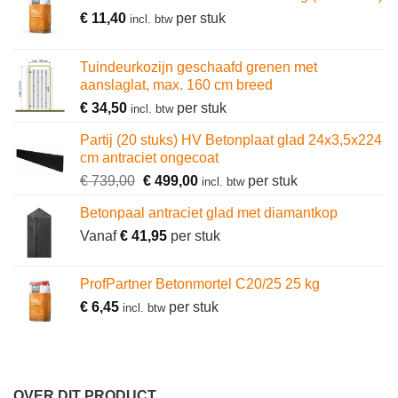
€
11,40
per stuk
incl. btw
Tuindeurkozijn geschaafd grenen met
aanslaglat, max. 160 cm breed
€
34,50
per stuk
incl. btw
Partij (20 stuks) HV Betonplaat glad 24x3,5x224
cm antraciet ongecoat
Oorspronkelijke
Huidige
€
739,00
€
499,00
per stuk
incl. btw
prijs
prijs
Betonpaal antraciet glad met diamantkop
was:
is:
Vanaf
€
41,95
€ 739,00.
per stuk
€ 499,00.
ProfPartner Betonmortel C20/25 25 kg
€
6,45
per stuk
incl. btw
OVER DIT PRODUCT