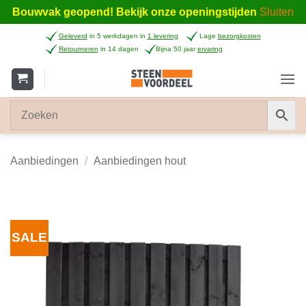
Bouwvak geopend! Bekijk onze openingstijden
Sluiten
Ga
Geleverd
in 5 werkdagen in
1 levering
Lage
bezorgkosten
naar
Retourneren
in 14 dagen
Bijna 50 jaar
ervaring
inhoud
Aanbiedingen
/
Aanbiedingen hout
SALE