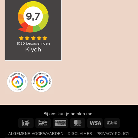
Bij ons kun je betalen met:
IDeal
Bancontact
American
MasterCard
Visa
Bank
Express
Transfer
ALGEMENE VOORWAARDEN
DISCLAIMER
PRIVACY POLICY