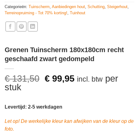
Categorieën:
Tuinscherm
,
Aanbiedingen hout
,
Schutting
,
Steigerhout
,
Terreinopruiming - Tot 70% korting!
,
Tuinhout
Grenen Tuinscherm 180x180cm recht
geschaafd zwart gedompeld
Oorspronkelijke
Huidige
€
131,50
€
99,95
per
incl. btw
prijs
prijs
stuk
was:
is:
€ 131,50.
€ 99,95.
Levertijd: 2-5 werkdagen
Let op! De werkelijke kleur kan afwijken van de kleur op de
foto.