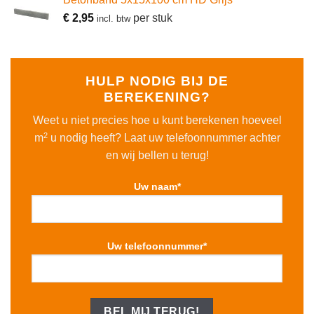
€
2,95
per stuk
incl. btw
HULP NODIG BIJ DE
BEREKENING?
Weet u niet precies hoe u kunt berekenen hoeveel
2
m
u nodig heeft? Laat uw telefoonnummer achter
en wij bellen u terug!
Uw naam*
Uw telefoonnummer*