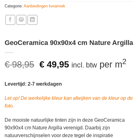
Categorie:
Aanbiedingen keramiek
GeoCeramica 90x90x4 cm Nature Argilla
Oorspronkelijke
Huidige
2
€
98,95
€
49,95
per m
incl. btw
prijs
prijs
was:
is:
Levertijd: 2-7 werkdagen
€ 98,95.
€ 49,95.
Let op! De werkelijke kleur kan afwijken van de kleur op de
foto.
De mooiste natuurlijke tinten zijn in deze GeoCeramica
90x90x4 cm Nature Argilla verenigd. Daarbij zijn
natuurverschijnselen voor deze tegel de inspiratie