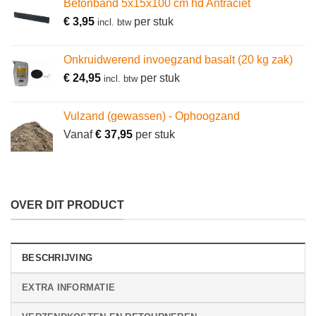
Betonband 5x15x100 cm hd Antraciet
€
3,95
per stuk
incl. btw
Onkruidwerend invoegzand basalt (20 kg zak)
€
24,95
per stuk
incl. btw
Vulzand (gewassen) - Ophoogzand
Vanaf
€
37,95
per stuk
OVER DIT PRODUCT
BESCHRIJVING
EXTRA INFORMATIE