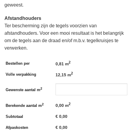
geweest.
Afstandhouders
Ter bescherming zijn de tegels voorzien van
afstandhouders. Voor een mooi resultaat is het belangrijk
om de tegels aan de draad en/of m.b.v. tegelkruisjes te
verwerken.
2
Bestellen per
0,81 m
2
Volle verpakking
12,15 m
2
Gewenste aantal m
2
2
0,00
m
Berekende aantal m
€
0,00
Subtotaal
€
0,00
Afpaskosten