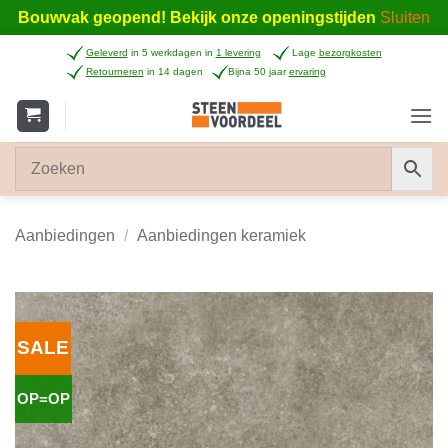
Bouwvak geopend! Bekijk onze openingstijden
Sluiten
Ga
Geleverd
in 5 werkdagen in
1 levering
Lage
bezorgkosten
naar
Retourneren
in 14 dagen
Bijna 50 jaar
ervaring
inhoud
Aanbiedingen
/
Aanbiedingen keramiek
SALE
OP=OP