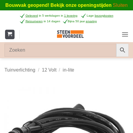
Bouwvak geopend! Bekijk onze openingstijden
Sluiten
Ga
Geleverd
in 5 werkdagen in
1 levering
Lage
bezorgkosten
naar
Retourneren
in 14 dagen
Bijna 50 jaar
ervaring
inhoud
Tuinverlichting
/
12 Volt
/
in-lite