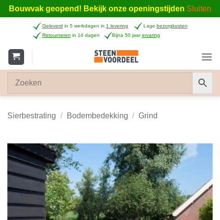
Bouwvak geopend! Bekijk onze openingstijden
Sluiten
Ga
Geleverd
in 5 werkdagen in
1 levering
Lage
bezorgkosten
naar
Retourneren
in 14 dagen
Bijna 50 jaar
ervaring
inhoud
Sierbestrating
/
Bodembedekking
/
Grind