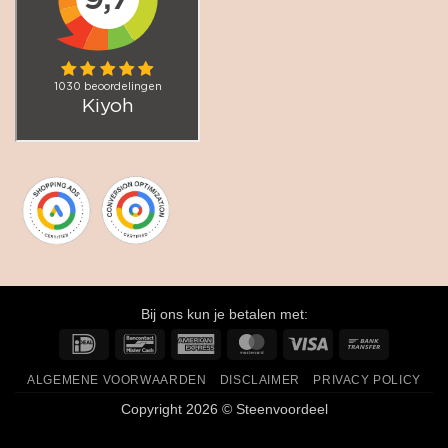
Bij ons kun je betalen met:
IDeal
Bancontact
American
MasterCard
Visa
Bank
Express
Transfer
ALGEMENE VOORWAARDEN
DISCLAIMER
PRIVACY POLICY
Copyright 2026 © Steenvoordeel