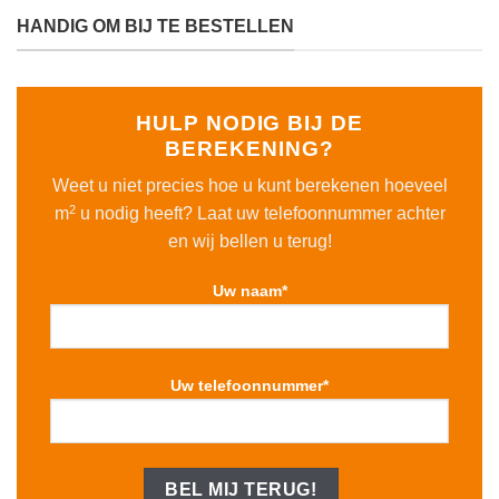
HANDIG OM BIJ TE BESTELLEN
HULP NODIG BIJ DE
BEREKENING?
Weet u niet precies hoe u kunt berekenen hoeveel
2
m
u nodig heeft? Laat uw telefoonnummer achter
en wij bellen u terug!
Uw naam*
Uw telefoonnummer*