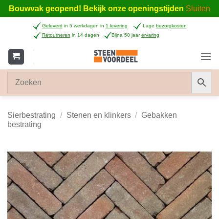
Bouwvak geopend! Bekijk onze openingstijden
Sluiten
Ga
Geleverd
in 5 werkdagen in
1 levering
Lage
bezorgkosten
naar
Retourneren
in 14 dagen
Bijna 50 jaar
ervaring
inhoud
Sierbestrating
/
Stenen en klinkers
/
Gebakken
bestrating