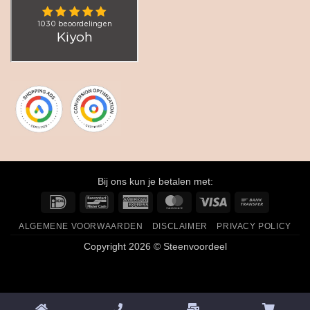
Bij ons kun je betalen met:
IDeal
Bancontact
American
MasterCard
Visa
Bank
Express
Transfer
ALGEMENE VOORWAARDEN
DISCLAIMER
PRIVACY POLICY
Copyright 2026 © Steenvoordeel