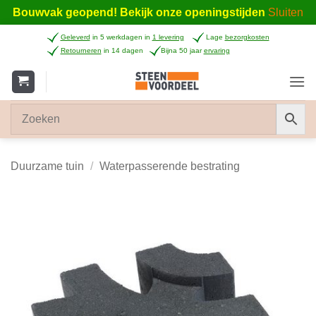
Bouwvak geopend! Bekijk onze openingstijden
Sluiten
Ga
Geleverd
in 5 werkdagen in
1 levering
Lage
bezorgkosten
naar
Retourneren
in 14 dagen
Bijna 50 jaar
ervaring
inhoud
Duurzame tuin
/
Waterpasserende bestrating