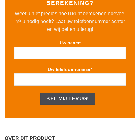
BEREKENING?
Weet u niet precies hoe u kunt berekenen hoeveel
2
m
u nodig heeft? Laat uw telefoonnummer achter
en wij bellen u terug!
Uw naam*
Uw telefoonnummer*
OVER DIT PRODUCT