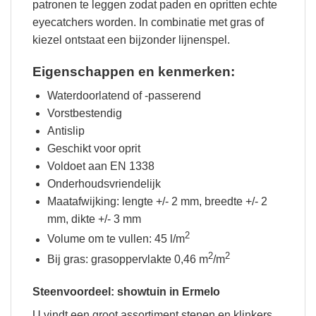
patronen te leggen zodat paden en opritten echte
eyecatchers worden. In combinatie met gras of
kiezel ontstaat een bijzonder lijnenspel.
Eigenschappen en kenmerken:
Waterdoorlatend of -passerend
Vorstbestendig
Antislip
Geschikt voor oprit
Voldoet aan EN 1338
Onderhoudsvriendelijk
Maatafwijking: lengte +/- 2 mm, breedte +/- 2
mm, dikte +/- 3 mm
2
Volume om te vullen: 45 l/m
2
2
Bij gras: grasoppervlakte 0,46 m
/m
Steenvoordeel: showtuin in Ermelo
U vindt een groot assortiment stenen en klinkers