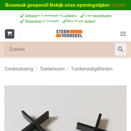
Bouwvak geopend! Bekijk onze openingstijden
Sluiten
Ga
Geleverd
in 5 werkdagen in
1 levering
Lage
bezorgkosten
naar
Retourneren
in 14 dagen
Bijna 50 jaar
ervaring
inhoud
Sierbestrating
/
Toebehoren
/
Tuinbenodigdheden