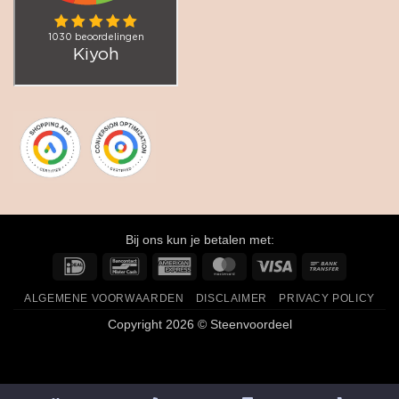
Bij ons kun je betalen met:
IDeal
Bancontact
American
MasterCard
Visa
Bank
Express
Transfer
ALGEMENE VOORWAARDEN
DISCLAIMER
PRIVACY POLICY
Copyright 2026 © Steenvoordeel