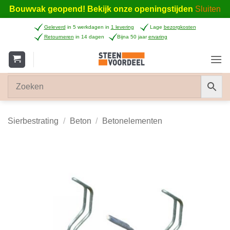
Bouwvak geopend! Bekijk onze openingstijden
Sluiten
Ga
Geleverd
in 5 werkdagen in
1 levering
Lage
bezorgkosten
naar
Retourneren
in 14 dagen
Bijna 50 jaar
ervaring
inhoud
Sierbestrating
/
Beton
/
Betonelementen