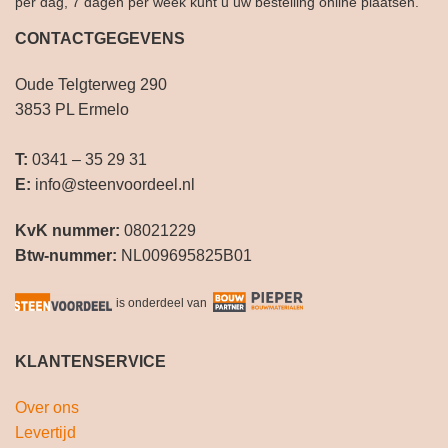
per dag, 7 dagen per week kunt u uw bestelling online plaatsen.
CONTACTGEGEVENS
Oude Telgterweg 290
3853 PL Ermelo
T:
0341 – 35 29 31
E:
info@steenvoordeel.nl
KvK nummer:
08021229
Btw-nummer:
NL009695825B01
is onderdeel van
KLANTENSERVICE
Over ons
Levertijd