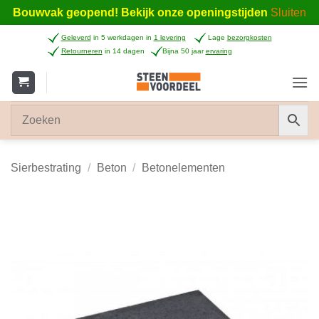
Bouwvak geopend! Bekijk onze openingstijden
Sluiten
Ga
Geleverd
in 5 werkdagen in
1 levering
Lage
bezorgkosten
naar
Retourneren
in 14 dagen
Bijna 50 jaar
ervaring
inhoud
Sierbestrating
/
Beton
/
Betonelementen