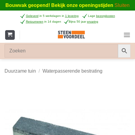
Bouwvak geopend! Bekijk onze openingstijden
Sluiten
Ga
Geleverd
in 5 werkdagen in
1 levering
Lage
bezorgkosten
naar
Retourneren
in 14 dagen
Bijna 50 jaar
ervaring
inhoud
Duurzame tuin
/
Waterpasserende bestrating