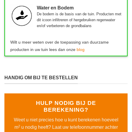
Water en Bodem
De bodem is de basis van de tuin.
Producten met
dit icoon infiltreren of hergebruiken regenwater
en/of verbeteren de grondbalans
Wilt u meer weten over de toepassing van duurzame
producten in uw tuin lees dan onze
blog
HANDIG OM BIJ TE BESTELLEN
HULP NODIG BIJ DE
BEREKENING?
Weet u niet precies hoe u kunt berekenen hoeveel
2
m
u nodig heeft? Laat uw telefoonnummer achter