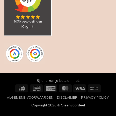
Bij ons kun je betalen met:
IDeal
Bancontact
American
MasterCard
Visa
Bank
Express
Transfer
ALGEMENE VOORWAARDEN
DISCLAIMER
PRIVACY POLICY
Copyright 2026 © Steenvoordeel