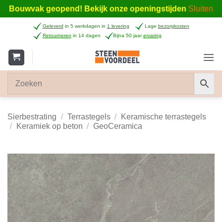
Bouwvak geopend! Bekijk onze openingstijden
Sluiten
Ga
Geleverd
in 5 werkdagen in
1 levering
Lage
bezorgkosten
naar
Retourneren
in 14 dagen
Bijna 50 jaar
ervaring
inhoud
Sierbestrating
/
Terrastegels
/
Keramische terrastegels
/
Keramiek op beton
/
GeoCeramica