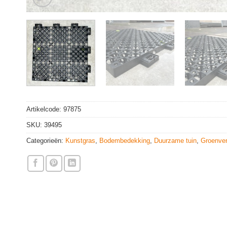
Artikelcode:
97875
SKU:
39495
Categorieën:
Kunstgras
,
Bodembedekking
,
Duurzame tuin
,
Groenver