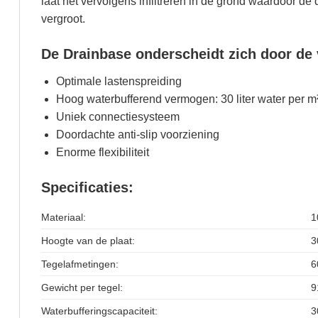
laat het vervolgens infiltreren in de grond waardoor d
vergroot.
De Drainbase onderscheidt zich door de
Optimale lastenspreiding
Hoog waterbufferend vermogen: 30 liter water per m
Uniek connectiesysteem
Doordachte anti-slip voorziening
Enorme flexibiliteit
Specificaties:
Materiaal:
1
Hoogte van de plaat:
3
Tegelafmetingen:
6
Gewicht per tegel:
9
Waterbufferingscapaciteit:
3