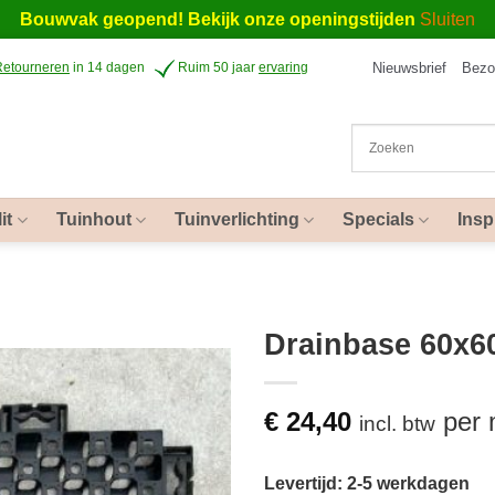
Bouwvak geopend! Bekijk onze openingstijden
Sluiten
Nieuwsbrief
Bezo
Retourneren
in 14 dagen
Ruim 50 jaar
ervaring
it
Tuinhout
Tuinverlichting
Specials
Insp
Drainbase 60x6
€
24,40
per
incl. btw
Levertijd: 2-5 werkdagen