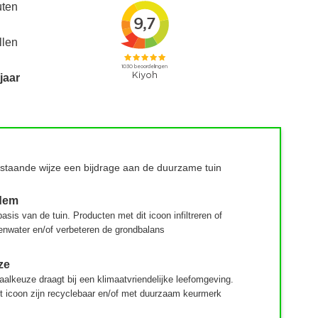
uten
llen
jaar
rstaande wijze een bijdrage aan de duurzame tuin
dem
asis van de tuin.
Producten met dit icoon infiltreren of
enwater en/of verbeteren de grondbalans
ze
aalkeuze draagt bij een klimaatvriendelijke leefomgeving.
t icoon zijn recyclebaar en/of met duurzaam keurmerk