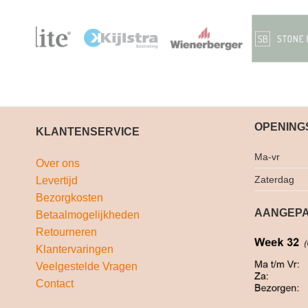
OPENING
KLANTENSERVICE
Ma-vr
Over ons
Zaterdag
Levertijd
Bezorgkosten
AANGEPA
Betaalmogelijkheden
Retourneren
Klantervaringen
Veelgestelde Vragen
Contact