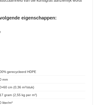
e duurzaamheid van uw kunstgras aanzienlijk wordt
 volgende eigenschappen:
²
00% gerecycleerd HDPE
0 mm
0×60 cm (0,36 m²/stuk)
17 gram (2,55 kg per m²)
0 liter/m²