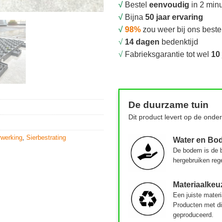
√
Bestel
eenvoudig
in 2 min
√
Bijna
50 jaar ervaring
√
98%
zou weer bij ons beste
√
14 dagen
bedenktijd
√
Fabrieksgarantie tot wel
10 
De duurzame tuin
Dit product levert op de onde
werking
,
Sierbestrating
Water en Bo
De bodem is de b
hergebruiken reg
Materiaalkeu
Een juiste materi
Producten met di
geproduceerd.