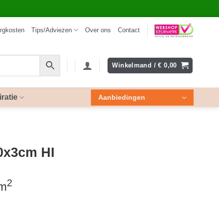
rgkosten
Tips/Adviezen
Over ons
Contact
Winkelmand /
€
0,00
iratie
Aanbiedingen
0x3cm HI
2
 m