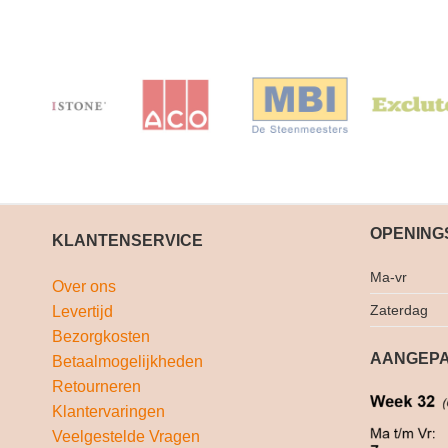
OPENING
KLANTENSERVICE
Ma-vr
Over ons
Zaterdag
Levertijd
Bezorgkosten
AANGEPA
Betaalmogelijkheden
Retourneren
Klantervaringen
Veelgestelde Vragen