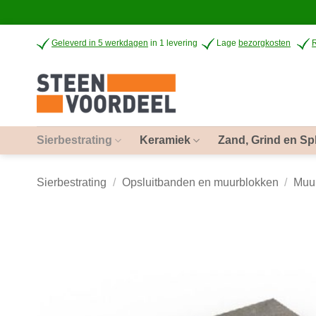
Ga
Geleverd in 5 werkdagen
in 1 levering
Lage
bezorgkosten
naar
inhoud
Sierbestrating
Keramiek
Zand, Grind en Spl
Sierbestrating
/
Opsluitbanden en muurblokken
/
Muu