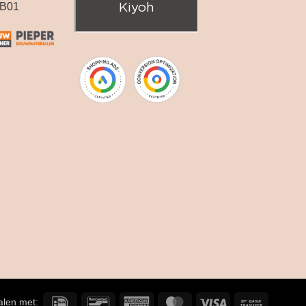
B01
IDeal
Bancontact
American
MasterCard
Visa
Bank
talen met: