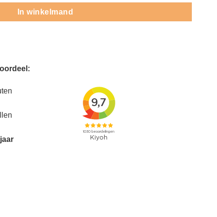
In winkelmand
voordeel:
uten
llen
jaar