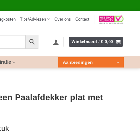
rgkosten
Tips/Adviezen
Over ons
Contact
Winkelmand /
€
0,00
iratie
Aanbiedingen
en Paalafdekker plat met
tuk