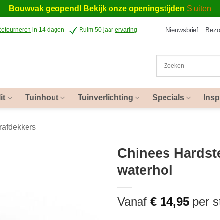
Bouwvak geopend! Bekijk onze openingstijden
Sluiten
Nieuwsbrief
Bezo
Retourneren
in 14 dagen
Ruim 50 jaar
ervaring
it
Tuinhout
Tuinverlichting
Specials
Insp
rafdekkers
Chinees Hardste
waterhol
Vanaf
€
14,95
per s