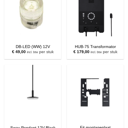
DB-LED (WW) 12V
HUB-75 Transformator
€
49,00
per stuk
€
179,00
per stuk
incl. btw
incl. btw
Fit montageplaat
Sway Pendant 12V Black