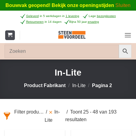
Bouwvak geopend! Bekijk onze openingstijden
Sluiten
Ga
Geleverd
in 5 werkdagen in
1 levering
Lage
bezorgkosten
naar
Retourneren
in 14 dagen
Bijna 50 jaar
ervaring
inhoud
In-Lite
Product Fabrikant
/
In-Lite
/
Pagina 2
Filter producten
In-
Toont 25 - 48 van 193
resultaten
Lite