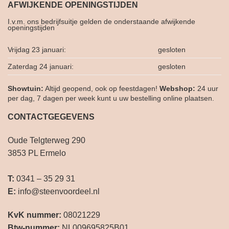
AFWIJKENDE OPENINGSTIJDEN
I.v.m. ons bedrijfsuitje gelden de onderstaande afwijkende
openingstijden
Vrijdag 23 januari:
gesloten
Zaterdag 24 januari:
gesloten
Showtuin:
Altijd geopend, ook op feestdagen!
Webshop:
24 uur
per dag, 7 dagen per week kunt u uw bestelling online plaatsen.
CONTACTGEGEVENS
Oude Telgterweg 290
3853 PL Ermelo
T:
0341 – 35 29 31
E:
info@steenvoordeel.nl
KvK nummer:
08021229
Btw-nummer:
NL009695825B01