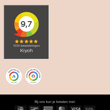
Bij ons kun je betalen met:
IDeal
Bancontact
American
MasterCard
Visa
Bank