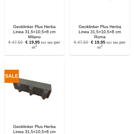
Geoklinker Plus Herba
Geoklinker Plus Herba
Linea 31,5×10,5×8 cm
Linea 31,5×10,5×8 cm
Milano
Roma
Oorspronkelijke
Huidige
Oorspronkelijke
Huidige
€
47,50
€
19,95
per
€
47,50
€
19,95
per
incl. btw
incl. btw
prijs
prijs
prijs
prijs
2
2
m
m
was:
is:
was:
is:
€ 47,50.
€ 19,95.
€ 47,50.
€ 19,95.
SALE
Geoklinker Plus Herba
Linea 31,5×10,5×8 cm