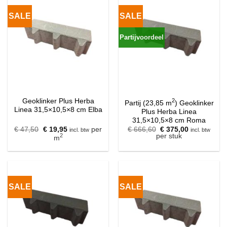
SALE
SALE
Partijvoordeel
Geoklinker Plus Herba
2
Partij (23,85 m
) Geoklinker
Linea 31,5×10,5×8 cm Elba
Plus Herba Linea
31,5×10,5×8 cm Roma
Oorspronkelijke
Huidige
Oorspronkelijke
Huidige
€
47,50
€
19,95
per
€
666,60
€
375,00
incl. btw
incl. btw
prijs
prijs
prijs
prijs
2
per stuk
m
was:
is:
was:
is:
€ 47,50.
€ 19,95.
€ 666,60.
€ 375,00.
SALE
SALE