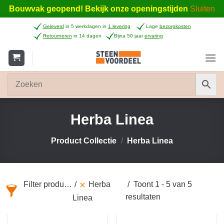
Bouwvak geopend! Bekijk onze openingstijden
Sluiten
Ga
Geleverd
in 5 werkdagen in
1 levering
Lage
bezorgkosten
naar
Retourneren
in 14 dagen
Bijna 50 jaar
ervaring
inhoud
Herba Linea
Product Collectie
/
Herba Linea
Filter producten
Herba
Toont 1 - 5 van 5
resultaten
Linea