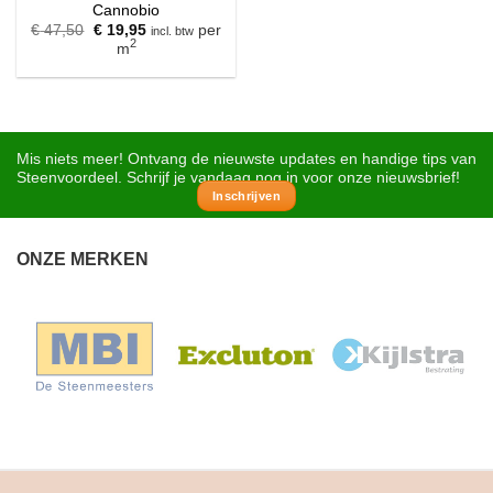
Cannobio
Oorspronkelijke
Huidige
€
47,50
€
19,95
per
incl. btw
prijs
prijs
2
m
was:
is:
€ 47,50.
€ 19,95.
Mis niets meer! Ontvang de nieuwste updates en handige tips van
Steenvoordeel. Schrijf je vandaag nog in voor onze nieuwsbrief!
Inschrijven
ONZE MERKEN