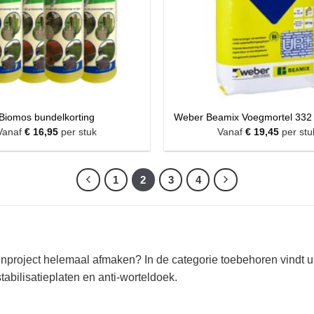
Biomos bundelkorting
Weber Beamix Voegmortel 332
Vanaf
€
16,95
per stuk
Vanaf
€
19,45
per stu
1
2
3
4
uinproject helemaal afmaken? In de categorie toebehoren vindt
tabilisatieplaten en anti-worteldoek.