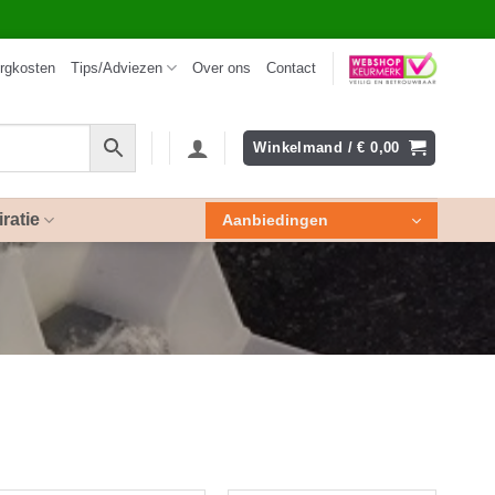
rgkosten
Tips/Adviezen
Over ons
Contact
Winkelmand /
€
0,00
iratie
Aanbiedingen