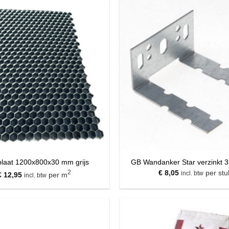
plaat 1200x800x30 mm grijs
GB Wandanker Star verzinkt
2
€
8,05
per stu
incl. btw
€
12,95
per m
incl. btw