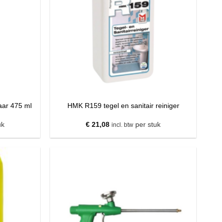
aar 475 ml
HMK R159 tegel en sanitair reiniger
uk
€
21,08
per stuk
incl. btw