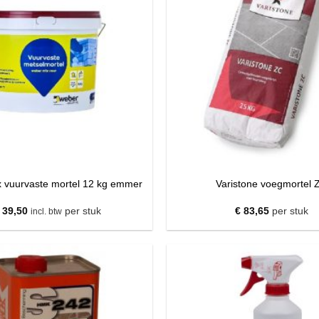
 vuurvaste mortel 12 kg emmer
Varistone voegmortel 
39,50
per stuk
€
83,65
per stuk
incl. btw