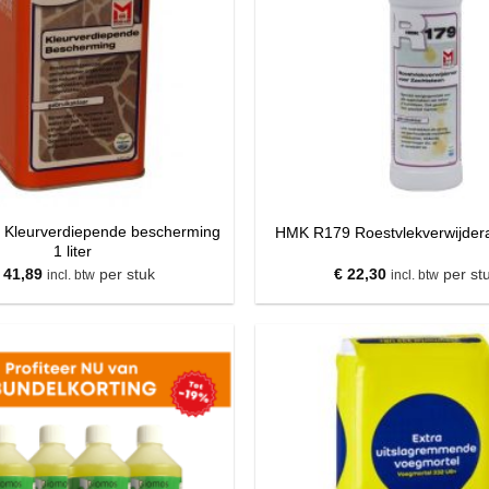
Kleurverdiepende bescherming
HMK R179 Roestvlekverwijder
1 liter
41,89
per stuk
€
22,30
per st
incl. btw
incl. btw