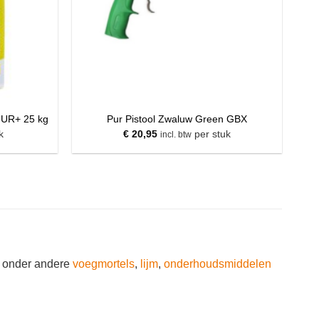
 UR+ 25 kg
Pur Pistool Zwaluw Green GBX
k
€
20,95
per stuk
incl. btw
 u onder andere
voegmortels
,
lijm
,
onderhoudsmiddelen