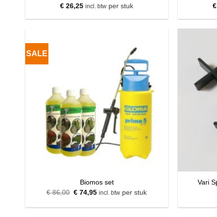
€
26,25
per stuk
€
incl. btw
SALE
Biomos set
Vari S
Oorspronkelijke
Huidige
€
86,00
€
74,95
per stuk
incl. btw
prijs
prijs
was:
is:
€ 86,00.
€ 74,95.