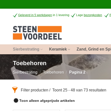
Ga
Geleverd in 5 werkdagen
in 1 levering
Lage
bezorgkosten
naar
inhoud
Sierbestrating
Keramiek
Zand, Grind en Spl
Toebehoren
Sierbestrating
/
Toebehoren
/
Pagina 2
Filter producten
Toont 25 - 48 van 73 resultaten
Toon alleen afgeprijsde artikelen