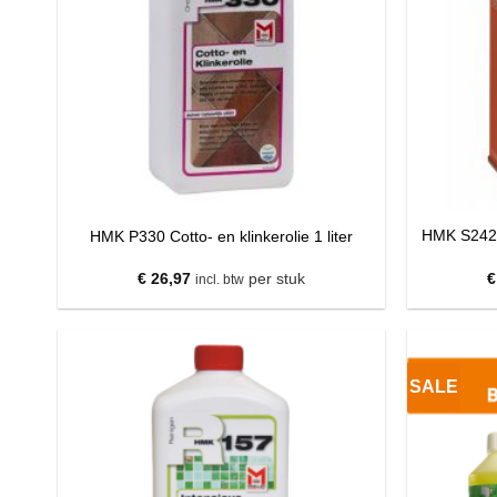
HMK S242 
HMK P330 Cotto- en klinkerolie 1 liter
€
26,97
per stuk
€
incl. btw
SALE