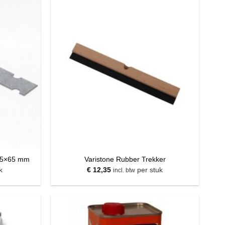
 35×65 mm
Varistone Rubber Trekker
k
€
12,35
per stuk
incl. btw