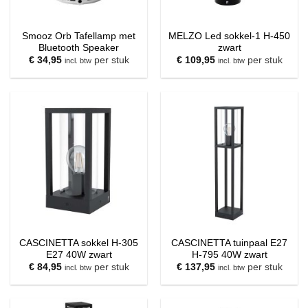
Smooz Orb Tafellamp met
MELZO Led sokkel-1 H-450
Bluetooth Speaker
zwart
€
34,95
per stuk
€
109,95
per stuk
incl. btw
incl. btw
CASCINETTA sokkel H-305
CASCINETTA tuinpaal E27
E27 40W zwart
H-795 40W zwart
€
84,95
per stuk
€
137,95
per stuk
incl. btw
incl. btw