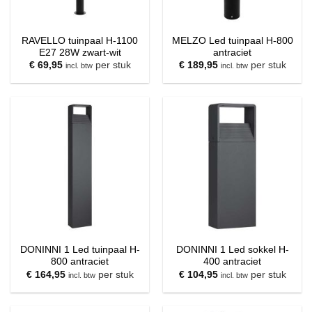
RAVELLO tuinpaal H-1100
MELZO Led tuinpaal H-800
E27 28W zwart-wit
antraciet
€
69,95
per stuk
€
189,95
per stuk
incl. btw
incl. btw
DONINNI 1 Led tuinpaal H-
DONINNI 1 Led sokkel H-
800 antraciet
400 antraciet
€
164,95
per stuk
€
104,95
per stuk
incl. btw
incl. btw