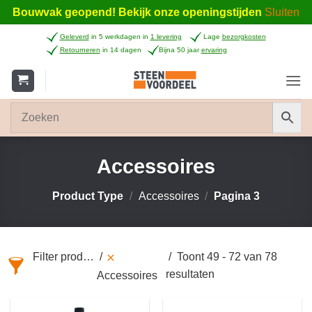
Bouwvak geopend! Bekijk onze openingstijden
Sluiten
Ga
Geleverd
in 5 werkdagen in
1 levering
Lage
bezorgkosten
naar
Retourneren
in 14 dagen
Bijna 50 jaar
ervaring
inhoud
Accessoires
Product Type
/
Accessoires
/
Pagina 3
Filter producten
Toont 49 - 72 van 78
resultaten
Accessoires