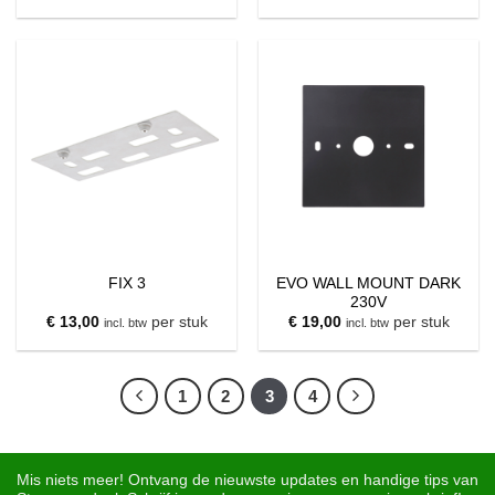
EVO WALL MOUNT DARK
FIX 3
230V
€
13,00
per stuk
€
19,00
per stuk
incl. btw
incl. btw
1
2
3
4
Mis niets meer! Ontvang de nieuwste updates en handige tips van