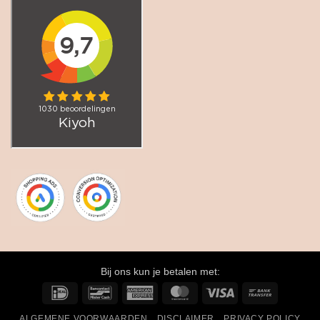
Bij ons kun je betalen met:
IDeal
Bancontact
American
MasterCard
Visa
Bank
Express
Transfer
ALGEMENE VOORWAARDEN
DISCLAIMER
PRIVACY POLICY