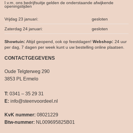
I.v.m. ons bedrijfsuitje gelden de onderstaande afwijkende
openingstijden
Vrijdag 23 januari:
gesloten
Zaterdag 24 januari:
gesloten
Showtuin:
Altijd geopend, ook op feestdagen!
Webshop:
24 uur
per dag, 7 dagen per week kunt u uw bestelling online plaatsen.
CONTACTGEGEVENS
Oude Telgterweg 290
3853 PL Ermelo
T:
0341 – 35 29 31
E:
info@steenvoordeel.nl
KvK nummer:
08021229
Btw-nummer:
NL009695825B01