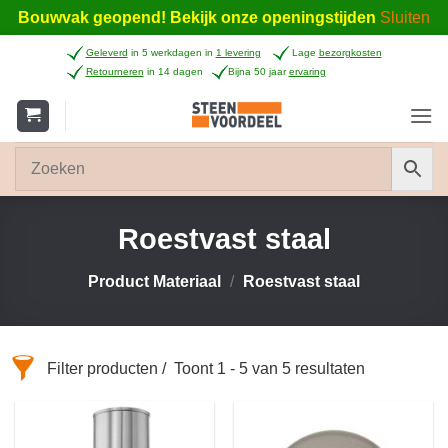
Bouwvak geopend! Bekijk onze openingstijden
Sluiten
Ga
Geleverd
in 5 werkdagen in
1 levering
Lage
bezorgkosten
naar
Retourneren
in 14 dagen
Bijna 50 jaar
ervaring
inhoud
Roestvast staal
Product Materiaal
/
Roestvast staal
Filter producten
Toont 1 - 5 van 5 resultaten