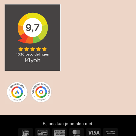
Bij ons kun je betalen met:
IDeal
Bancontact
American
MasterCard
Visa
Bank