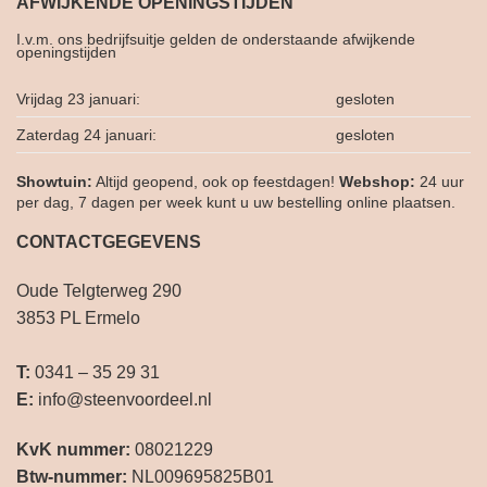
AFWIJKENDE OPENINGSTIJDEN
I.v.m. ons bedrijfsuitje gelden de onderstaande afwijkende
openingstijden
Vrijdag 23 januari:
gesloten
Zaterdag 24 januari:
gesloten
Showtuin:
Altijd geopend, ook op feestdagen!
Webshop:
24 uur
per dag, 7 dagen per week kunt u uw bestelling online plaatsen.
CONTACTGEGEVENS
Oude Telgterweg 290
3853 PL Ermelo
T:
0341 – 35 29 31
E:
info@steenvoordeel.nl
KvK nummer:
08021229
Btw-nummer:
NL009695825B01