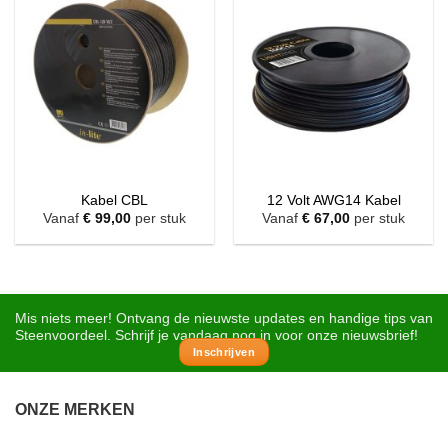
Kabel CBL
12 Volt AWG14 Kabel
Vanaf
€
99,00
per stuk
Vanaf
€
67,00
per stuk
Mis niets meer! Ontvang de nieuwste updates en handige tips van
Steenvoordeel. Schrijf je vandaag nog in voor onze nieuwsbrief!
Inschrijven
ONZE MERKEN