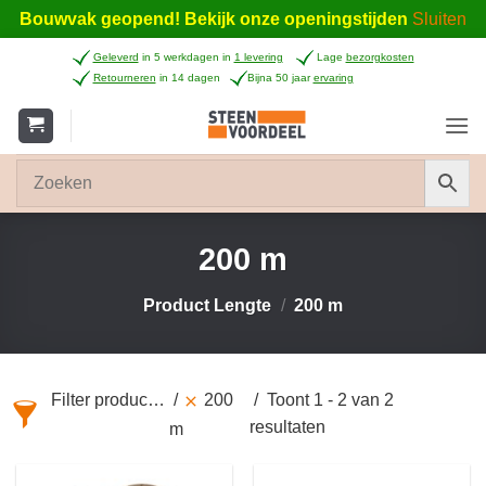
Bouwvak geopend! Bekijk onze openingstijden
Sluiten
Ga
Geleverd
in 5 werkdagen in
1 levering
Lage
bezorgkosten
naar
Retourneren
in 14 dagen
Bijna 50 jaar
ervaring
inhoud
200 m
Product Lengte
/
200 m
Filter producten
200
Toont 1 - 2 van 2
resultaten
m