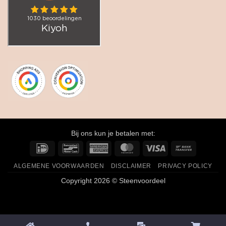
Bij ons kun je betalen met:
IDeal
Bancontact
American
MasterCard
Visa
Bank
Express
Transfer
ALGEMENE VOORWAARDEN
DISCLAIMER
PRIVACY POLICY
Copyright 2026 © Steenvoordeel