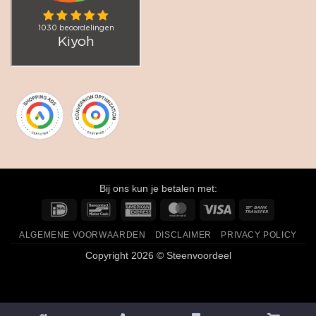
Bij ons kun je betalen met:
IDeal
Bancontact
American
MasterCard
Visa
Bank
Express
Transfer
ALGEMENE VOORWAARDEN
DISCLAIMER
PRIVACY POLICY
Copyright 2026 © Steenvoordeel