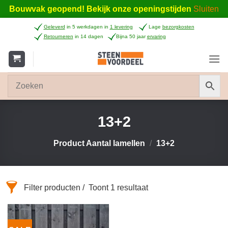
Bouwvak geopend! Bekijk onze openingstijden
Sluiten
Ga
Geleverd
in 5 werkdagen in
1 levering
Lage
bezorgkosten
naar
Retourneren
in 14 dagen
Bijna 50 jaar
ervaring
inhoud
13+2
Product Aantal lamellen
/
13+2
Filter producten
Toont 1 resultaat