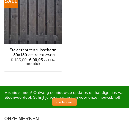
SALE
Steigerhouten tuinscherm
180×180 cm recht zwart
Oorspronkelijke
Huidige
€
155,00
€
99,95
incl. btw
prijs
prijs
per stuk
was:
is:
€ 155,00.
€ 99,95.
Mis niets meer! Ontvang de nieuwste updates en handige tips van
Steenvoordeel. Schrijf je vandaag nog in voor onze nieuwsbrief!
Inschrijven
ONZE MERKEN