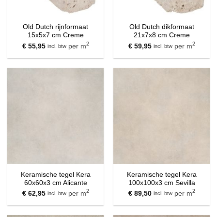
Old Dutch rijnformaat
Old Dutch dikformaat
15x5x7 cm Creme
21x7x8 cm Creme
2
2
€
55,95
per m
€
59,95
per m
incl. btw
incl. btw
Keramische tegel Kera
Keramische tegel Kera
60x60x3 cm Alicante
100x100x3 cm Sevilla
2
2
€
62,95
per m
€
89,50
per m
incl. btw
incl. btw