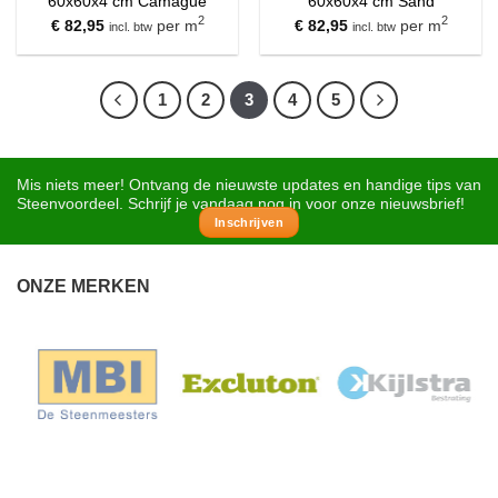
60x60x4 cm Camague
60x60x4 cm Sand
2
2
€
82,95
per m
€
82,95
per m
incl. btw
incl. btw
1
2
3
4
5
Mis niets meer! Ontvang de nieuwste updates en handige tips van
Steenvoordeel. Schrijf je vandaag nog in voor onze nieuwsbrief!
Inschrijven
ONZE MERKEN