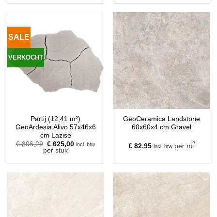
€ 78,75.
€ 69,95.
SALE
VERKOCHT
Partij (12,41 m²)
GeoCeramica Landstone
GeoArdesia Alivo 57x46x6
60x60x4 cm Gravel
cm Lazise
Oorspronkelijke
Huidige
€
806,29
€
625,00
2
incl. btw
€
82,95
per m
incl. btw
prijs
prijs
per stuk
was:
is:
€ 806,29.
€ 625,00.