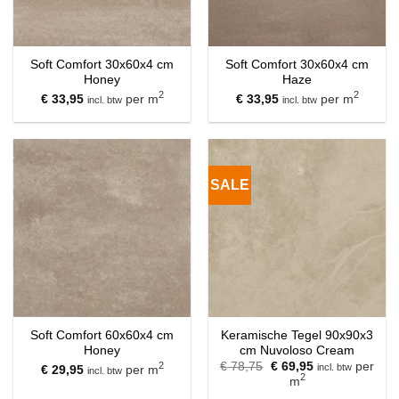
Soft Comfort 30x60x4 cm
Soft Comfort 30x60x4 cm
Honey
Haze
2
2
€
33,95
per m
€
33,95
per m
incl. btw
incl. btw
SALE
Soft Comfort 60x60x4 cm
Keramische Tegel 90x90x3
Honey
cm Nuvoloso Cream
Oorspronkelijke
Huidige
2
€
78,75
€
69,95
per
incl. btw
€
29,95
per m
incl. btw
prijs
prijs
2
m
was:
is: