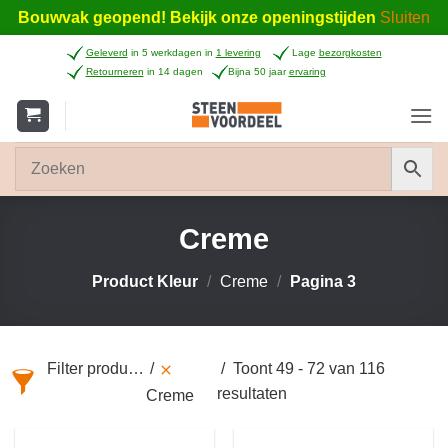
Bouwvak geopend! Bekijk onze openingstijden
Sluiten
Ga
Geleverd
in 5 werkdagen in
1 levering
Lage
bezorgkosten
naar
Retourneren
in 14 dagen
Bijna 50 jaar
ervaring
inhoud
Creme
Product Kleur
/
Creme
/
Pagina 3
Filter producten
Toont 49 - 72 van 116
resultaten
Creme