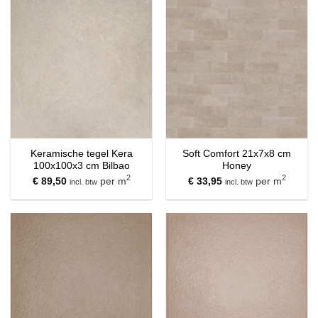
Keramische tegel Kera
Soft Comfort 21x7x8 cm
100x100x3 cm Bilbao
Honey
2
2
€
89,50
per m
€
33,95
per m
incl. btw
incl. btw