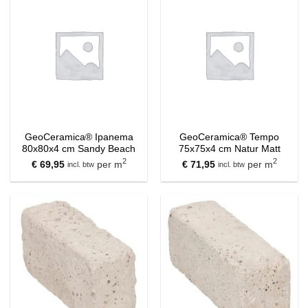
GeoCeramica® Ipanema
GeoCeramica® Tempo
80x80x4 cm Sandy Beach
75x75x4 cm Natur Matt
2
2
€
69,95
per m
€
71,95
per m
incl. btw
incl. btw