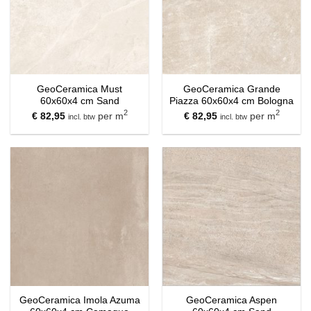
GeoCeramica Must
GeoCeramica Grande
60x60x4 cm Sand
Piazza 60x60x4 cm Bologna
2
2
€
82,95
per m
€
82,95
per m
incl. btw
incl. btw
GeoCeramica Imola Azuma
GeoCeramica Aspen