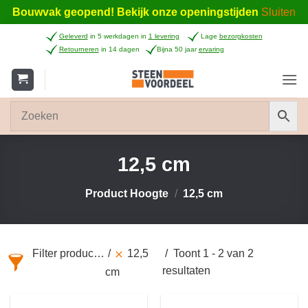
Bouwvak geopend! Bekijk onze openingstijden
Sluiten
Ga
Geleverd
in 5 werkdagen in
1 levering
Lage
bezorgkosten
naar
Retourneren
in 14 dagen
Bijna 50 jaar
ervaring
inhoud
12,5 cm
Product Hoogte
/
12,5 cm
Filter producten
12,5
Toont 1 - 2 van 2
resultaten
cm