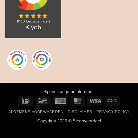
Bij ons kun je betalen met:
IDeal
Bancontact
American
MasterCard
Visa
Bank
Express
Transfer
ALGEMENE VOORWAARDEN
DISCLAIMER
PRIVACY POLICY
Copyright 2026 © Steenvoordeel