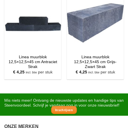
Linea muurblok
Linea muurblok
12,5×12,5×45 cm Antraciet
12,5×12,5×45 cm Grijs-
Strak
Zwart Strak
€
4,25
per stuk
€
4,25
per stuk
incl. btw
incl. btw
Mis niets meer! Ontvang de nieuwste updates en handige tips van
Steenvoordeel. Schrijf je vandaag nog in voor onze nieuwsbrief!
Inschrijven
ONZE MERKEN