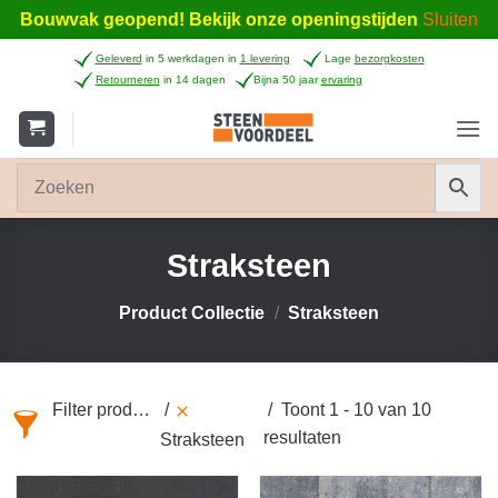
Bouwvak geopend! Bekijk onze openingstijden
Sluiten
Ga
Geleverd
in 5 werkdagen in
1 levering
Lage
bezorgkosten
naar
Retourneren
in 14 dagen
Bijna 50 jaar
ervaring
inhoud
Straksteen
Product Collectie
/
Straksteen
Filter producten
Toont 1 - 10 van 10
resultaten
Straksteen