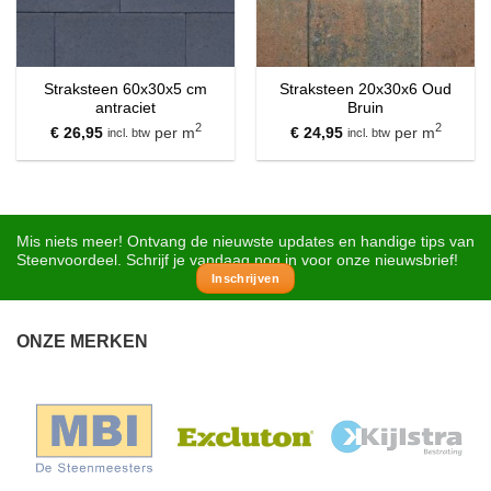
Straksteen 60x30x5 cm
Straksteen 20x30x6 Oud
antraciet
Bruin
2
2
€
26,95
per m
€
24,95
per m
incl. btw
incl. btw
Mis niets meer! Ontvang de nieuwste updates en handige tips van
Steenvoordeel. Schrijf je vandaag nog in voor onze nieuwsbrief!
Inschrijven
ONZE MERKEN