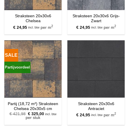
Straksteen 20x30x6
Straksteen 20x30x6 Grijs-
Chelsea
Zwart
2
2
€
24,95
per m
€
24,95
per m
incl. btw
incl. btw
SALE
Partijvoordeel
Partij (18,72 m²) Straksteen
Straksteen 20x30x6
Chelsea 20x30x5 cm
Antraciet
Oorspronkelijke
Huidige
€
421,98
€
325,00
2
incl. btw
€
24,95
per m
incl. btw
prijs
prijs
per stuk
was:
is:
€ 421,98.
€ 325,00.