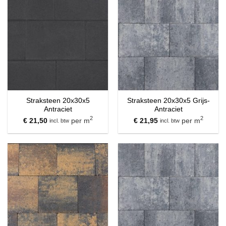
Straksteen 20x30x5
Straksteen 20x30x5 Grijs-
Antraciet
Antraciet
2
2
€
21,50
per m
€
21,95
per m
incl. btw
incl. btw